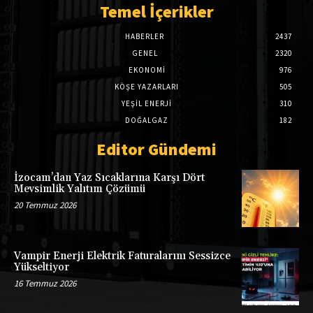
Temel İçerikler
HABERLER
2437
GENEL
2320
EKONOMI
976
KÖŞE YAZARLARI
505
YEŞİL ENERJİ
310
DOĞALGAZ
182
Editor Gündemi
İzocam’dan Yaz Sıcaklarına Karşı Dört
Mevsimlik Yalıtım Çözümü
20 Temmuz 2026
Vampir Enerji Elektrik Faturalarını Sessizce
Yükseltiyor
16 Temmuz 2026