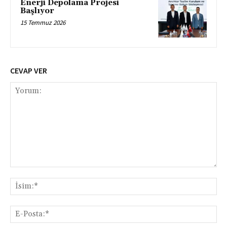
Enerji Depolama Projesi
Başlıyor
15 Temmuz 2026
CEVAP VER
Yorum:
İsi
E-
Pos