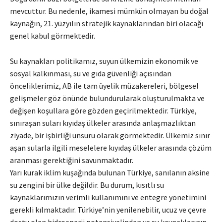
mevcuttur. Bu nedenle, ikamesi mümkün olmayan bu doğal
kaynağın, 21. yüzyılın stratejik kaynaklarından biri olacağı
genel kabul görmektedir.
Su kaynakları politikamız, suyun ülkemizin ekonomik ve
sosyal kalkınması, su ve gıda güvenliği açısından
önceliklerimiz, AB ile tam üyelik müzakereleri, bölgesel
gelişmeler göz önünde bulundurularak oluşturulmakta ve
değişen koşullara göre gözden geçirilmektedir. Türkiye,
sınıraşan suları kıyıdaş ülkeler arasında anlaşmazlıktan
ziyade, bir işbirliği unsuru olarak görmektedir. Ülkemiz sınır
aşan sularla ilgili meselelere kıyıdaş ülkeler arasında çözüm
aranması gerektiğini savunmaktadır.
Yarı kurak iklim kuşağında bulunan Türkiye, sanılanın aksine
su zengini bir ülke değildir. Bu durum, kısıtlı su
kaynaklarımızın verimli kullanımını ve entegre yönetimini
gerekli kılmaktadır. Türkiye’nin yenilenebilir, ucuz ve çevre
dostu olan hidroenerji potansiyelinden ve su kaynaklarının