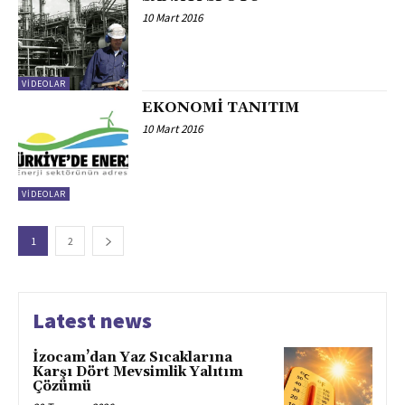
10 Mart 2016
VİDEOLAR
EKONOMİ TANITIM
10 Mart 2016
VİDEOLAR
1
2
Latest news
İzocam’dan Yaz Sıcaklarına
Karşı Dört Mevsimlik Yalıtım
Çözümü