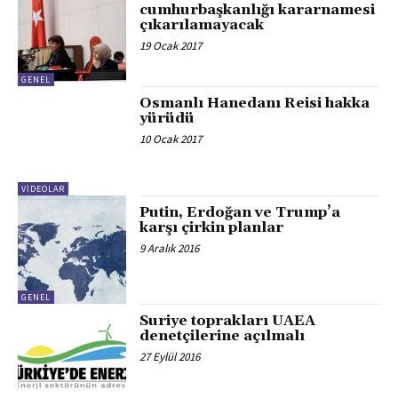
cumhurbaşkanlığı kararnamesi
çıkarılamayacak
19 Ocak 2017
GENEL
Osmanlı Hanedanı Reisi hakka
yürüdü
10 Ocak 2017
VİDEOLAR
Putin, Erdoğan ve Trump’a
karşı çirkin planlar
9 Aralık 2016
GENEL
Suriye toprakları UAEA
denetçilerine açılmalı
27 Eylül 2016