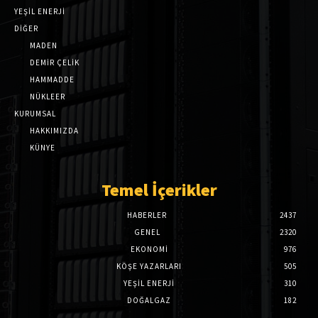
YEŞİL ENERJİ
DİĞER
MADEN
DEMİR ÇELİK
HAMMADDE
NÜKLEER
KURUMSAL
HAKKIMIZDA
KÜNYE
Temel İçerikler
HABERLER
2437
GENEL
2320
EKONOMI
976
KÖŞE YAZARLARI
505
YEŞİL ENERJİ
310
DOĞALGAZ
182