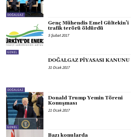
DOĞALGAZ
Genç Mühendis Emel Gültekin’i
trafik terörü öldürdü
5 Şubat 2017
GENEL
DOĞALGAZ PİYASASI KANUNU
31 Ocak 2017
DOĞALGAZ
Donald Trump Yemin Töreni
Konuşması
21 Ocak 2017
GENEL
Bazı konularda