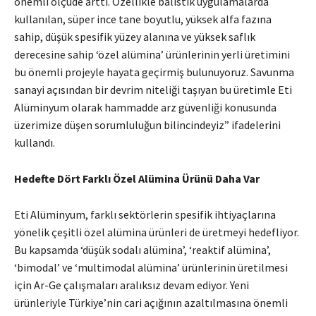
önemli ölçüde arttı. Özellikle balistik uygulamalarda
kullanılan, süper ince tane boyutlu, yüksek alfa fazına
sahip, düşük spesifik yüzey alanına ve yüksek saflık
derecesine sahip ‘özel alümina’ ürünlerinin yerli üretimini
bu önemli projeyle hayata geçirmiş bulunuyoruz. Savunma
sanayi açısından bir devrim niteliği taşıyan bu üretimle Eti
Alüminyum olarak hammadde arz güvenliği konusunda
üzerimize düşen sorumluluğun bilincindeyiz” ifadelerini
kullandı.
Hedefte Dört Farklı Özel Alümina Ürünü Daha Var
Eti Alüminyum, farklı sektörlerin spesifik ihtiyaçlarına
yönelik çeşitli özel alümina ürünleri de üretmeyi hedefliyor.
Bu kapsamda ‘düşük sodalı alümina’, ‘reaktif alümina’,
‘bimodal’ ve ‘multimodal alümina’ ürünlerinin üretilmesi
için Ar-Ge çalışmaları aralıksız devam ediyor. Yeni
ürünleriyle Türkiye’nin cari açığının azaltılmasına önemli