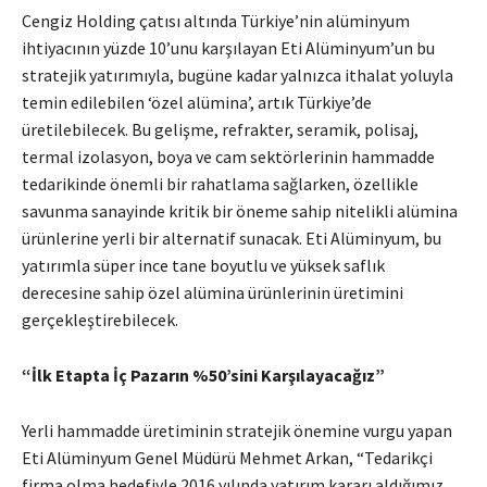
Cengiz Holding çatısı altında Türkiye’nin alüminyum
ihtiyacının yüzde 10’unu karşılayan Eti Alüminyum’un bu
stratejik yatırımıyla, bugüne kadar yalnızca ithalat yoluyla
temin edilebilen ‘özel alümina’, artık Türkiye’de
üretilebilecek. Bu gelişme, refrakter, seramik, polisaj,
termal izolasyon, boya ve cam sektörlerinin hammadde
tedarikinde önemli bir rahatlama sağlarken, özellikle
savunma sanayinde kritik bir öneme sahip nitelikli alümina
ürünlerine yerli bir alternatif sunacak. Eti Alüminyum, bu
yatırımla süper ince tane boyutlu ve yüksek saflık
derecesine sahip özel alümina ürünlerinin üretimini
gerçekleştirebilecek.
“İlk Etapta İç Pazarın %50’sini Karşılayacağız”
Yerli hammadde üretiminin stratejik önemine vurgu yapan
Eti Alüminyum Genel Müdürü Mehmet Arkan, “Tedarikçi
firma olma hedefiyle 2016 yılında yatırım kararı aldığımız