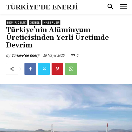
TÜRKİYE'DE ENERJİ
DEMİR ÇELİK
GENEL
HABERLER
Türkiye’nin Alüminyum
Üreticisinden Yerli Üretimde
Devrim
18 Mayıs 2025
0
By
Türkiye'de Enerji