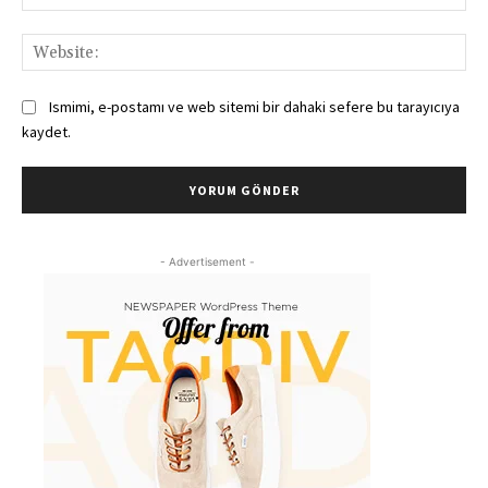
Pos
Web
Ismimi, e-postamı ve web sitemi bir dahaki sefere bu tarayıcıya
kaydet.
- Advertisement -