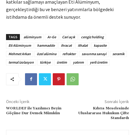
katkılar sağlamayı amaçlayan Eti Alüminyum,
gerçekleştirdiği bu ve benzeri yatırımlarla bölgedeki
istihdama da önemli destek sunuyor.
TAGS
alüminyum
Ar-Ge
Cari açık
cengiz holding
Eti Alüminyum
hammadde
ihracat
ithalat
kapasite
Mehmet Arkan
özel alümina
refrakter
savunma sanayi
seramik
termal izolasyon
türkiye
üretim
yatırım
yerli üretim
Önceki İçerik
Sonraki İçerik
WORLDEF ile Yazılımcı Beyin
Kıbrıs Meselesinde
Göçüne Dur Demek Mümkün
Uluslararası Hukukun Çifte
Standardı