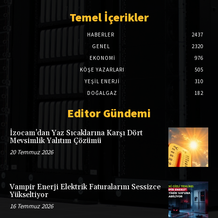
Temel İçerikler
HABERLER
2437
GENEL
2320
EKONOMI
976
KÖŞE YAZARLARI
505
YEŞİL ENERJİ
310
DOĞALGAZ
182
Editor Gündemi
İzocam’dan Yaz Sıcaklarına Karşı Dört
Mevsimlik Yalıtım Çözümü
20 Temmuz 2026
Vampir Enerji Elektrik Faturalarını Sessizce
Yükseltiyor
16 Temmuz 2026