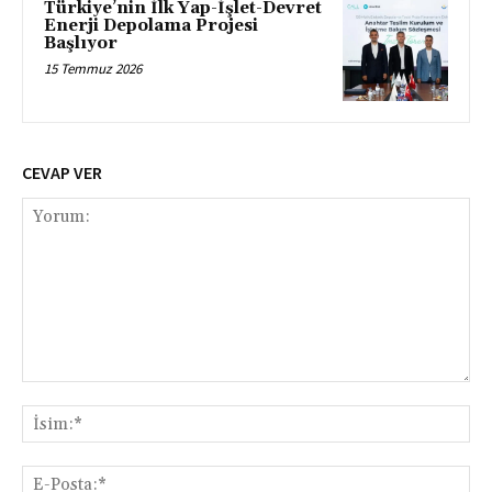
Türkiye’nin İlk Yap-İşlet-Devret
Enerji Depolama Projesi
Başlıyor
15 Temmuz 2026
CEVAP VER
Yorum:
İsi
E-