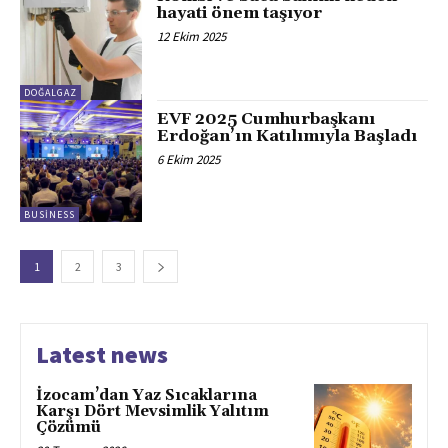
hayati önem taşıyor
12 Ekim 2025
DOĞALGAZ
EVF 2025 Cumhurbaşkanı
Erdoğan’ın Katılımıyla Başladı
6 Ekim 2025
BUSINESS
1
2
3
Latest news
İzocam’dan Yaz Sıcaklarına
Karşı Dört Mevsimlik Yalıtım
Çözümü