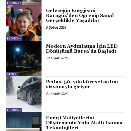
EKONOMI
Geleceğin Enerjisini
Karagöz’den Öğrenip Sanal
Gerçeklikle Yaşadılar
9 Şubat 2026
EKONOMI
Modern Aydınlatma İçin LED
Dönüşümü Bursa’da Başladı
22 Aralık 2025
GENEL
Petlas, 50. yıla küresel atılım
vizyonuyla giriyor
21 Aralık 2025
EKONOMI
Enerji Maliyetlerini
Düşürmenin Yolu Akıllı Isınma
Teknolojileri