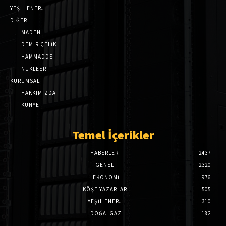
YEŞİL ENERJİ
DİĞER
MADEN
DEMİR ÇELİK
HAMMADDE
NÜKLEER
KURUMSAL
HAKKIMIZDA
KÜNYE
Temel İçerikler
HABERLER
2437
GENEL
2320
EKONOMI
976
KÖŞE YAZARLARI
505
YEŞİL ENERJİ
310
DOĞALGAZ
182