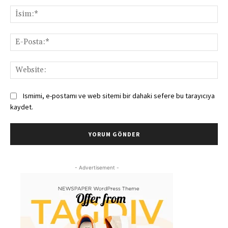
İsi
E-
Pos
Web
Ismimi, e-postamı ve web sitemi bir dahaki sefere bu tarayıcıya
kaydet.
- Advertisement -