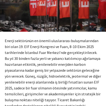
Enerji sektörünün en önemli uluslararası buluşmalarından
biri olan 19. EIF Enerji Kongresi ve Fuarı, 8-10 Ekim 2025
tarihlerinde İstanbul Fuar Merkezi’nde gerçekleştirilecek.
Bu yıl 30 binden fazla yerli ve yabancı katılımcıyı ağırlamaya
hazırlanan etkinlik, yenilenebilir enerjiden karbon
piyasalarına kadar geniş bir yelpazede sektörün geleceğine
yön verecek. Güneş, rüzgâr, hidroelektrik, jeotermal ve diğer
yenilenebilir enerji alanlarında iş birliği fırsatları sunan EIF
2025, sadece bir fuar olmanın ötesinde yatırımcılar, kamu
temsilcileri, girişimciler ve akademisyenler için stratejik bir
buluşma noktası niteliği taşıyor. Ticaret Bakanlığı
tarafından desteklenen nitelikli fuar statüsündeki