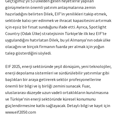
Geçtiğimiz yıl 53 ülkeden gelen heyetlerle yapılan
görüşmelerin önemli yatırım anlaşmalarına zemin
hazırladığını belirten Dilek, EIF’in yenilikleri takip etmek,
sektörde kalıcı yer edinmek ve ihracat kapasitesini artırmak
için eşsiz bir fırsat sunduğunu ifade etti. Ayrıca, Spotlight
Country (Odak Ülke) stratejisinin Türkiye’de ilk kez EIF’te
uygulandığını hatırlatan Dilek, bu yıl Almanya’nın odak ülke
olacağını ve birçok firmanın fuarda yer almak için yoğun
talep gösterdiğini söyledi.
EIF 2025, enerji sektöründe yeşil dönüşüm, yeni teknolojiler,
enerji depolama sistemleri ve sürdürülebilir yatırımlar gibi
başlıkları bir araya getirerek sektör profesyonellerine
önemli bir bilgi ve iş birliği zemini sunacak. Fuar,
uluslararası düzeyde uzun vadeli ortaklıkların kurulmasına
ve Türkiye’nin enerji sektöründe küresel konumunu
güçlendirmesine katkı sağlayacak. Detaylı bilgi ve kayıt için
www.eif2050.com