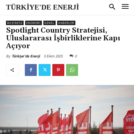
TÜRKİYE'DE ENERJİ
BUSINESS
EKONOMI
GENEL
HABERLER
Spotlight Country Stratejisi,
Uluslararası İşbirliklerine Kapı
Açıyor
5 Ekim 2025
0
By
Türkiye'de Enerji