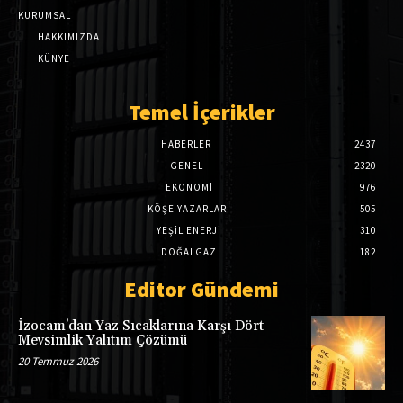
KURUMSAL
HAKKIMIZDA
KÜNYE
Temel İçerikler
HABERLER
2437
GENEL
2320
EKONOMI
976
KÖŞE YAZARLARI
505
YEŞİL ENERJİ
310
DOĞALGAZ
182
Editor Gündemi
İzocam’dan Yaz Sıcaklarına Karşı Dört
Mevsimlik Yalıtım Çözümü
20 Temmuz 2026