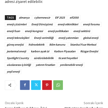
adresi ziyaret edilebilir.
TAGS
almanya
cybernews.tr
EIF 2025
eif2050
enerji çözümleri
Enerji Dönüşümü
enerji etkinlikleri
enerji forumu
enerji fuarı
enerji kongresi
enerji politikaları
enerji sektörü
enerji teknolojileri
Enerji verimliliği
enerji yatırımları
global enerji
güneş enerjisi
hidroelektrik
iklim kanunu
İstanbul Fuar Merkezi
jeotermal enerji
karbon ayak izi
Karbon Piyasaları
Rüzgar Enerjisi
Spotlight Country
sürdürülebilirlik
ticaret heyetleri
uluslararası iş birliği
yatırım fırsatları
yenilenebilir enerji
yeşil enerji
Önceki İçerik
Sonraki İçerik