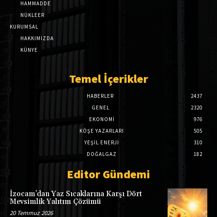
HAMMADDE
NÜKLEER
KURUMSAL
HAKKIMIZDA
KÜNYE
Temel İçerikler
HABERLER
2437
GENEL
2320
EKONOMI
976
KÖŞE YAZARLARI
505
YEŞİL ENERJİ
310
DOĞALGAZ
182
Editor Gündemi
İzocam’dan Yaz Sıcaklarına Karşı Dört
Mevsimlik Yalıtım Çözümü
20 Temmuz 2026