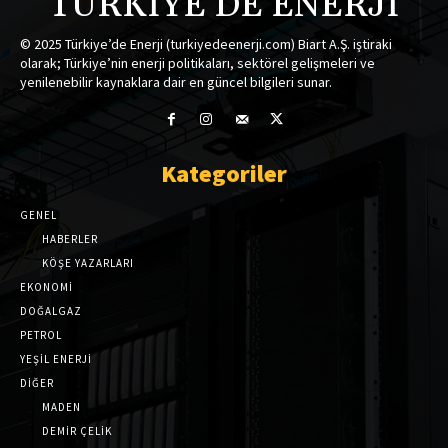
TÜRKİYE'DE ENERJİ
© 2025 Türkiye’de Enerji (turkiyedeenerji.com) Biart A.Ş. iştiraki
olarak; Türkiye’nin enerji politikaları, sektörel gelişmeleri ve
yenilenebilir kaynaklara dair en güncel bilgileri sunar.
Kategoriler
GENEL
HABERLER
KÖŞE YAZARLARI
EKONOMİ
DOĞALGAZ
PETROL
YEŞİL ENERJİ
DİĞER
MADEN
DEMİR ÇELİK