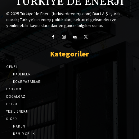
TÜRKİYE'DE ENERJİ
© 2025 Türkiye’de Enerji (turkiyedeenerji.com) Biart A.Ş. iştiraki
olarak; Türkiye’nin enerji politikaları, sektörel gelişmeleri ve
yenilenebilir kaynaklara dair en güncel bilgileri sunar.
Kategoriler
GENEL
HABERLER
KÖŞE YAZARLARI
EKONOMİ
DOĞALGAZ
PETROL
YEŞİL ENERJİ
DİĞER
MADEN
DEMİR ÇELİK