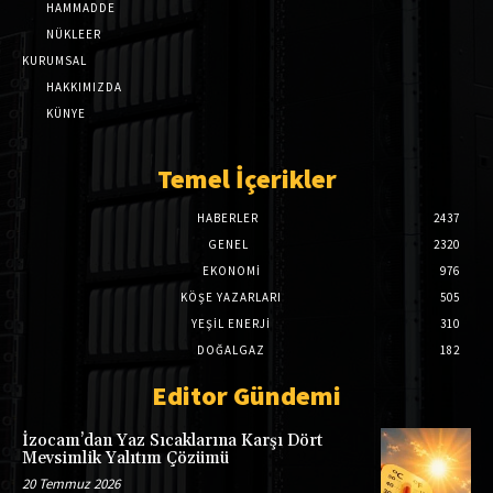
HAMMADDE
NÜKLEER
KURUMSAL
HAKKIMIZDA
KÜNYE
Temel İçerikler
HABERLER
2437
GENEL
2320
EKONOMI
976
KÖŞE YAZARLARI
505
YEŞİL ENERJİ
310
DOĞALGAZ
182
Editor Gündemi
İzocam’dan Yaz Sıcaklarına Karşı Dört
Mevsimlik Yalıtım Çözümü
20 Temmuz 2026