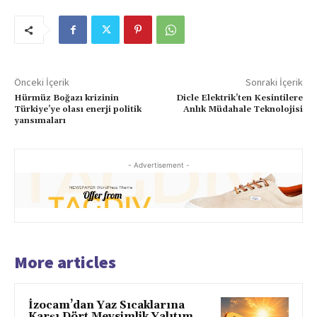
Önceki İçerik
Sonraki İçerik
Hürmüz Boğazı krizinin
Dicle Elektrik’ten Kesintilere
Türkiye’ye olası enerji politik
Anlık Müdahale Teknolojisi
yansımaları
- Advertisement -
More articles
İzocam’dan Yaz Sıcaklarına
Karşı Dört Mevsimlik Yalıtım