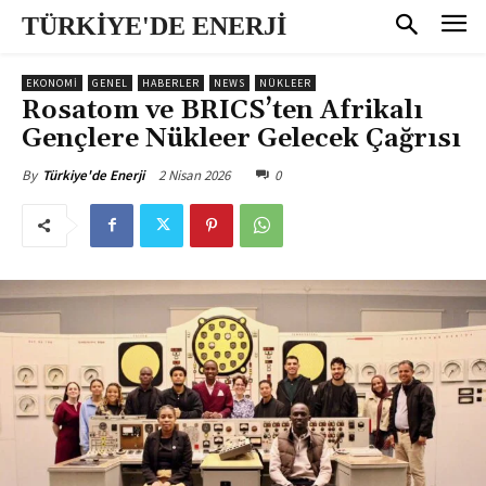
TÜRKİYE'DE ENERJİ
EKONOMI
GENEL
HABERLER
NEWS
NÜKLEER
Rosatom ve BRICS’ten Afrikalı
Gençlere Nükleer Gelecek Çağrısı
2 Nisan 2026
0
By
Türkiye'de Enerji