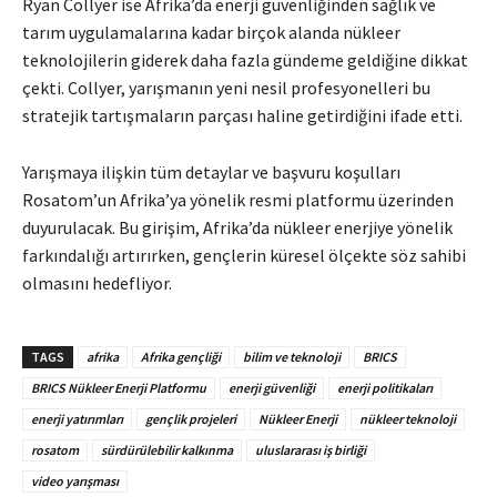
Ryan Collyer ise Afrika’da enerji güvenliğinden sağlık ve
tarım uygulamalarına kadar birçok alanda nükleer
teknolojilerin giderek daha fazla gündeme geldiğine dikkat
çekti. Collyer, yarışmanın yeni nesil profesyonelleri bu
stratejik tartışmaların parçası haline getirdiğini ifade etti.
Yarışmaya ilişkin tüm detaylar ve başvuru koşulları
Rosatom’un Afrika’ya yönelik resmi platformu üzerinden
duyurulacak. Bu girişim, Afrika’da nükleer enerjiye yönelik
farkındalığı artırırken, gençlerin küresel ölçekte söz sahibi
olmasını hedefliyor.
TAGS
afrika
Afrika gençliği
bilim ve teknoloji
BRICS
BRICS Nükleer Enerji Platformu
enerji güvenliği
enerji politikaları
enerji yatırımları
gençlik projeleri
Nükleer Enerji
nükleer teknoloji
rosatom
sürdürülebilir kalkınma
uluslararası iş birliği
video yarışması