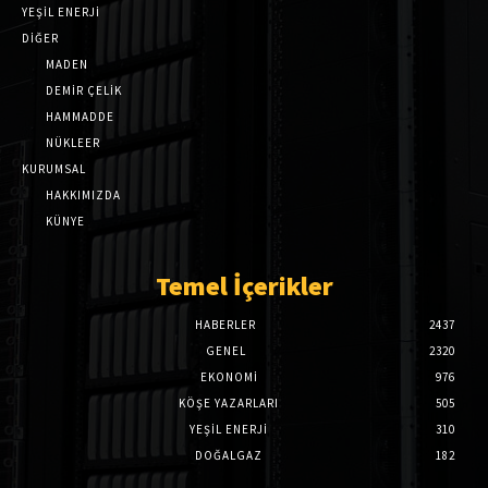
YEŞİL ENERJİ
DİĞER
MADEN
DEMİR ÇELİK
HAMMADDE
NÜKLEER
KURUMSAL
HAKKIMIZDA
KÜNYE
Temel İçerikler
HABERLER
2437
GENEL
2320
EKONOMI
976
KÖŞE YAZARLARI
505
YEŞİL ENERJİ
310
DOĞALGAZ
182