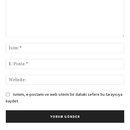
Yorum:
İsi
E-
Pos
Web
Ismimi, e-postamı ve web sitemi bir dahaki sefere bu tarayıcıya
kaydet.