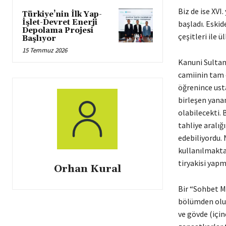
Biz de ise XVI
Türkiye’nin İlk Yap-
İşlet-Devret Enerji
başladı. Eskid
Depolama Projesi
çeşitleri ile 
Başlıyor
15 Temmuz 2026
Kanuni Sultan
camiinin tam 
öğrenince usta
birleşen yanan
olabilecekti.
tahliye aralığ
edebiliyordu. 
kullanılmakta
tiryakisi yapmı
Orhan Kural
Bir “Sohbet M
bölümden oluşu
ve gövde (için