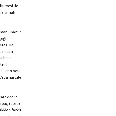
linmesi ile
n aromalı
imar Sinan’ın
çeği
fesi ile
ne neden
de hava
ntrol
eskiden beri
ı da nargile
larak dört
arpuç (boru)
skiden farklı