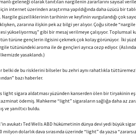
nlı geleneği olarak tanıtılan nargilenin zararlarını sayısal verile
için internet üzerinden araştırma yapıldığında daha üzücü bir tabl
z. Nargile güzelliklerinin tarihinin ve keyfinin vurgulandığı çok sayı
ıyken, zararına ilişkin pek az bilgi yer alıyor. Çoğu sitede “nargile
tesi yükseliyormuş” gibi bir mesaj verilmeye çalışıyor. Toplumsal 
ütün türüne gençlerin ilgisini çekmek çok kolay görünüyor. İki yüz
rgile tütünündeki aroma ile de gençleri ayrıca cezp ediyor. (Aslınd
ülkemizde yasaklandı.)
r belki de bu risklerini bilseler bu zehri aynı rahatlıkla tüttüremezl
ından” bazı haberler.
is light sigara aldatması yüzünden kanserden ölen bir tiryakinin eş
tazminat ödemiş. Mahkeme “light” sigaraların sağlığa daha az zara
ş ve yanıltıcı buldu.
s’in avukatı Ted Wells ABD hükümetinin dünya devi yedi büyük sigar
80 milyon dolarlık dava sırasında üzerinde “light” da yazsa “zararsız