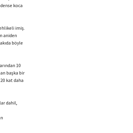
e dense koca
hlikeli imiş.
am aniden
rakıda böyle
larından 10
lan başka bir
120 kat daha
ar dahil,
ın