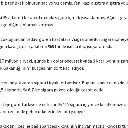
 biz tehlikeli bir ürün satıyoruz demiş. Yani kazı alıştıra alıştıra yol
ki 452 daireli bir apartmanda sigara içmek yasaklanmış. Ağır sigar
n geldiğini anlamak zormuş.
ozukluğundan tedavi gören hastalara Viagra önerildi. Sigara içmey
na kavuştu. Tiryakilerin %91’inde ise bu ilaç işe yaramadı.
 17 milyon tiryaki, günde bir dolar ödeyerek yılda 3 katrilyonu sigara
k Bakanlığı’nın” bütçesinin dört katı ediyor.
e en büyük zararı sigara tiryakileri veriyor. Bugüne kadar denizdek
5’i izmarit, % 6,7 ise sigara paketi olduğu tespit edildi.
tistiğe göre Türkiye’de nüfusun %41’i sigara içiyor ve bu ülkemize s
anın en önde gelen ülkelerinden biri yapıyor.
rakoçan ilçesine bağlı Sarıbeşik köyünün ihtiyar meclisi köydeki tü