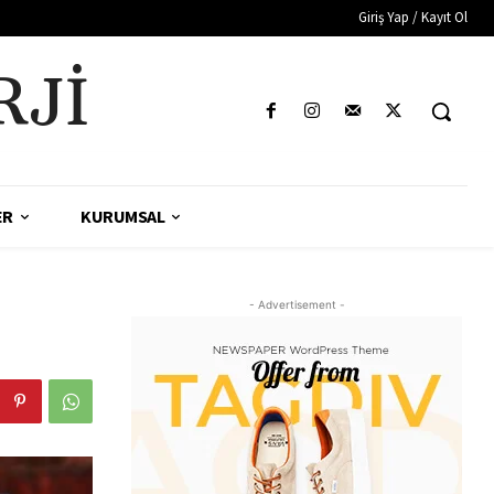
Giriş Yap / Kayıt Ol
RJI
ER
KURUMSAL
- Advertisement -