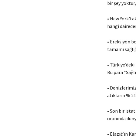
bir şey yoktur,
• New York’ta
hangi dairede
• Ereksiyon b
tamamı sağlığı
• Türkiye’deki
Bu para “Sağlı
• Denizlerimiz
atıkların % 21,
• Son bir ista
oranında düny
• Elazığ’ın Ka