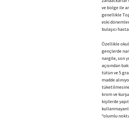
zanaatkarlar 
ve bölge ile a
genellikle Top
eski dönemler
bulaşıcı hasta
Özellikle okul
gençlerde narg
nargile, son y
açısından bakı
tütün ve 5 gr
madde alınıyor
tüketilmesine 
krom ve kurşu
kişilerde yapı
kullanmayanla
“olumlu nokta