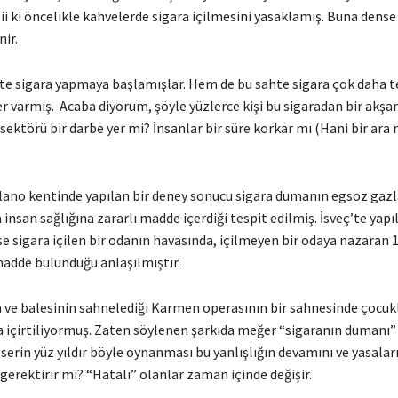
ii ki öncelikle kahvelerde sigara içilmesini yasaklamış. Buna dens
nir.
te sigara yapmaya başlamışlar. Hem de bu sahte sigara çok daha te
er varmış. Acaba diyorum, şöyle yüzlerce kişi bu sigaradan bir akş
 sektörü bir darbe yer mi? İnsanlar bir süre korkar mı (Hani bir ara 
Milano kentinde yapılan bir deney sonucu sigara dumanın egsoz gaz
 insan sağlığına zararlı madde içerdiği tespit edilmiş. İsveç’te yapı
e sigara içilen bir odanın havasında, içilmeyen bir odaya nazaran 
madde bulunduğu anlaşılmıştır.
a ve balesinin sahnelediği Karmen operasının bir sahnesinde çocukl
a içirtiliyormuş. Zaten söylenen şarkıda meğer “sigaranın dumanı”
Eserin yüz yıldır böyle oynanması bu yanlışlığın devamını ve yasalar
erektirir mi? “Hatalı” olanlar zaman içinde değişir.