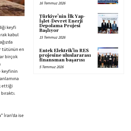
16 Temmuz 2026
Türkiye’nin İlk Yap-
İşlet-Devret Enerji
Depolama Projesi
iği keyfi
Başlıyor
arak kabul
15 Temmuz 2026
 ağızda
ar tütünün en
Entek Elektrik’in RES
projesine uluslararası
ar birçok
finansman başarısı
n
5 Temmuz 2026
 keyfinin
” anlamına
 ettiği
bıraktı.
” İran’da ise