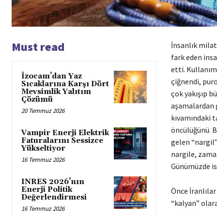
Must read
İnsanlık milat
fark eden ins
etti. Kullanı
İzocam’dan Yaz
çiğnendi, puro
Sıcaklarına Karşı Dört
Mevsimlik Yalıtım
çok yakışıp bü
Çözümü
aşamalardan g
20 Temmuz 2026
kıvamındaki ta
öncülüğünü. B
Vampir Enerji Elektrik
Faturalarını Sessizce
gelen “nargil”
Yükseltiyor
nargile, zaman
16 Temmuz 2026
Günümüzde ise
INRES 2026’nın
Enerji Politik
Önce İranlılar
Değerlendirmesi
“kalyan” olara
16 Temmuz 2026