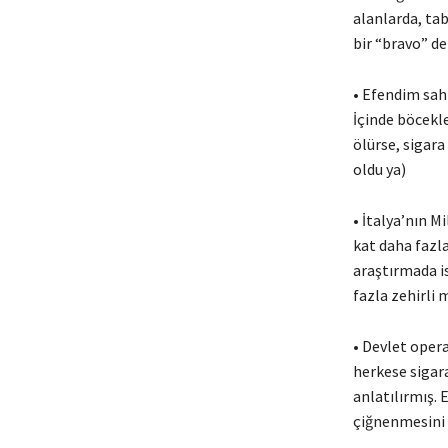
alanlarda, tab
bir “bravo” de
• Efendim sah
İçinde böcekl
ölürse, sigara
oldu ya)
• İtalya’nın 
kat daha fazla
araştırmada is
fazla zehirli 
• Devlet oper
herkese sigar
anlatılırmış. 
çiğnenmesini g