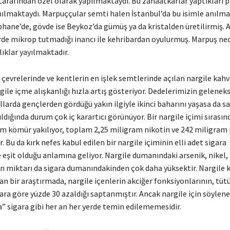
tarafından özel olarak yapılmaktaydı. Bu zanaatkarlar yaptıkları p
nılmaktaydı. Marpuççular semti halen İstanbul’da bu isimle anılmak
hane’de, gövde ise Beykoz’da gümüş ya da kristalden üretilirmiş. Ağ
de mikrop tutmadığı inancı ile kehribardan oyulurmuş. Marpuş ne
lıklar yayılmaktadır.
 çevrelerinde ve kentlerin en işlek semtlerinde açılan nargile kahv
ile içme alışkanlığı hızla artış gösteriyor. Dedelerimizin geleneks
ıllarda gençlerden gördüğü yakın ilgiyle ikinci baharını yaşasa da sa
ldığında durum çok iç karartıcı görünüyor. Bir nargile içimi sırası
am kömür yakılıyor, toplam 2,25 miligram nikotin ve 242 miligram 
. Bu da kırk nefes kabul edilen bir nargile içiminin elli adet sigara
eşit olduğu anlamına geliyor. Nargile dumanındaki arsenik, nikel,
n miktarı da sigara dumanındakinden çok daha yüksektir. Nargile 
lan bir araştırmada, nargile içenlerin akciğer fonksiyonlarının, tüt
ra göre yüzde 30 azaldığı saptanmıştır. Ancak nargile için söylen
” sigara gibi her an her yerde temin edilememesidir.