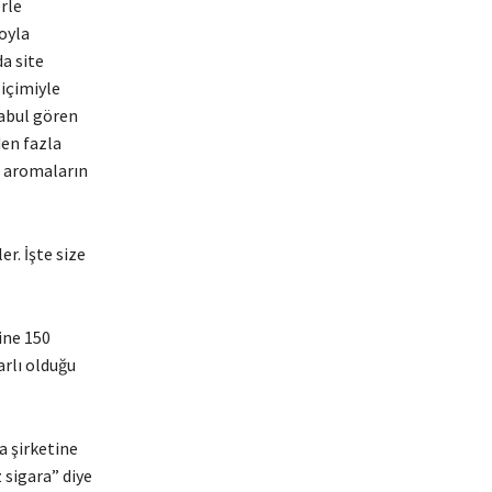
rle
oyla
da site
 içimiyle
kabul gören
den fazla
a aromaların
er. İşte size
ine 150
rlı olduğu
a şirketine
 sigara” diye