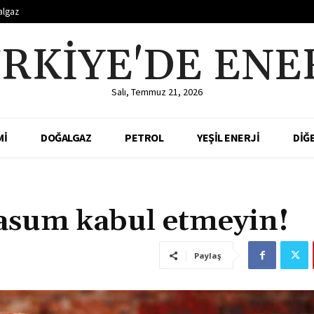
algaz
RKIYE'DE ENE
Salı, Temmuz 21, 2026
Mİ
DOĞALGAZ
PETROL
YEŞİL ENERJİ
DİĞ
masum kabul etmeyin!
Paylaş