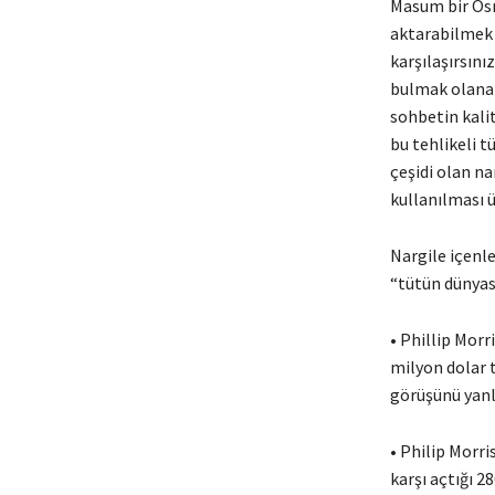
Masum bir Osma
aktarabilmek 
karşılaşırsını
bulmak olanakl
sohbetin kali
bu tehlikeli t
çeşidi olan na
kullanılması 
Nargile içenle
“tütün dünyas
• Phillip Morr
milyon dolar 
görüşünü yanlı
• Philip Morri
karşı açtığı 2