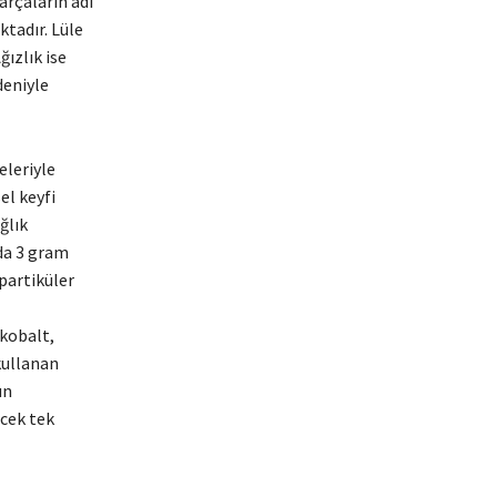
arçaların adı
tadır. Lüle
ızlık ise
deniyle
eleriyle
el keyfi
ğlık
nda 3 gram
partiküler
 kobalt,
kullanan
ün
ecek tek