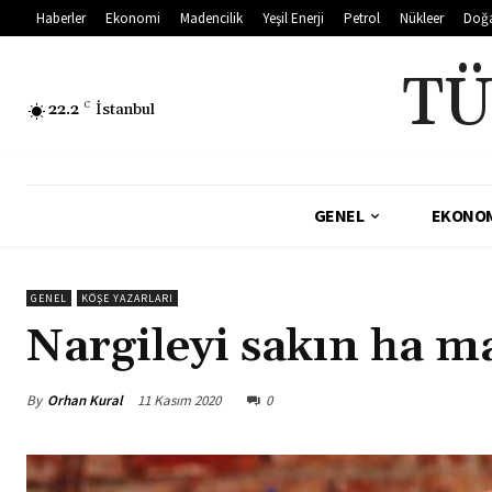
Haberler
Ekonomi
Madencilik
Yeşil Enerji
Petrol
Nükleer
Doğ
TÜ
22.2
C
İstanbul
GENEL
EKONO
GENEL
KÖŞE YAZARLARI
Nargileyi sakın ha 
By
Orhan Kural
11 Kasım 2020
0