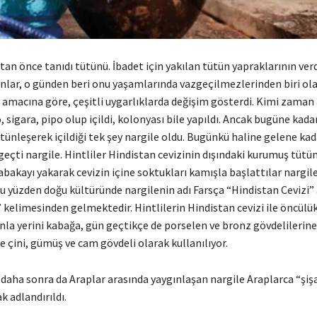
tan önce tanıdı tütünü. İbadet için yakılan tütün yapraklarının verd
anlar, o günden beri onu yaşamlarında vazgeçilmezlerinden biri ol
m amacına göre, çeşitli uygarlıklarda değişim gösterdi. Kimi zaman
, sigara, pipo olup içildi, kolonyası bile yapıldı. Ancak bugüne kad
tünleşerek içildiği tek şey nargile oldu. Bugünkü haline gelene kad
eçti nargile. Hintliler Hindistan cevizinin dışındaki kurumuş tütü
bakayı yakarak cevizin içine soktukları kamışla başlattılar nargile
u yüzden doğu kültüründe nargilenin adı Farsça “Hindistan Cevizi
 kelimesinden gelmektedir. Hintlilerin Hindistan cevizi ile öncülük
la yerini kabağa, gün geçtikçe de porselen ve bronz gövdelilerine 
 çini, gümüş ve cam gövdeli olarak kullanılıyor.
 daha sonra da Araplar arasında yaygınlaşan nargile Araplarca “şişa
k adlandırıldı.