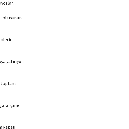
uyorlar.
a kokusunun
enlerin
ya yatırıyor.
i toplam
igara içme
m kapalı