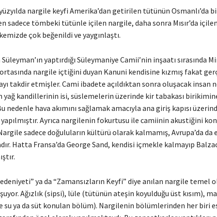
. yüzyılda nargile keyfi Amerika’dan getirilen tütünün Osmanlı’da bi
en sadece tömbeki tütünle içilen nargile, daha sonra Mısır’da içile
ülkemizde çok beğenildi ve yaygınlaştı.
 Süleyman’ın yaptırdığı Süleymaniye Camii’nin inşaatı sırasında M
ortasında nargile içtiğini duyan Kanuni kendisine kızmış fakat ger
yı takdir etmişler. Cami ibadete açıldıktan sonra oluşacak insan ne
 yağ kandillerinin isi, süslemelerin üzerinde kir tabakası birikimi
 Bu nedenle hava akımını sağlamak amacıyla ana giriş kapısı üzerin
ı yapılmıştır. Ayrıca nargilenin fokurtusu ile camiinin akustiğini ko
Nargile sadece doğuluların kültürü olarak kalmamış, Avrupa’da da 
dır. Hatta Fransa’da George Sand, kendisi içmekle kalmayıp Balzac’
ştır.
edeniyeti” ya da “Zamansızların Keyfi” diye anılan nargile temel o
yor. Ağızlık (sipsi), lüle (tütünün ateşin koyulduğu üst kısım), m
e su ya da süt konulan bölüm). Nargilenin bölümlerinden her biri e