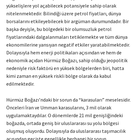
yükselişlere yol açabilecek potansiyele sahip olarak
nitelenmektedir. Bilindiği üzere petrol fiyatları, dünya
borsalarını etkileyebilecek bir argüman durumundadır. Bir
başka deyişle, bu bölgedeki bir olumsuzluk petrol
fiyatlarındaki dalgalanmaları tetiklemekte ve tüm dünya
ekonomilerine yansıyan negatif etkiler yaratabilmektedir.
Dolayısıyla hem enerji politikaları açısından ve hem de
ekonomik açıdan Hürmüz Boğazı, sahip olduğu jeopolitik
nedeniyle risk faktörü en yüksek bölgelerden biri, hatta
kimi zaman en yüksek riskli bölge olarak da kabul
edilmektedir.
Hürmüz Boğazı’ndaki bir sorun da “karasuları” meselesidir.
Önceleri İran ve Umman karasularını, 3 mil olarak
uygulamaktaydılar. O dönemlerde 21 mil genişliğindeki
boğazda, ortada geniş bir uluslararası su yolu bölgesi
oluşmuş oluyordu. Dolayısıyla da uluslararası taşımacılık
açısından geçişte genellikle herhangi bir sorun