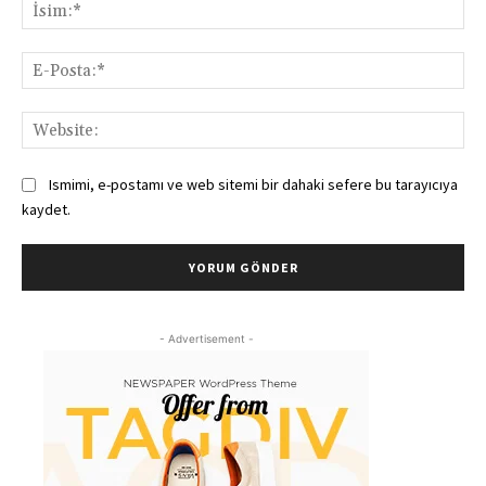
İsi
E-
Pos
Web
Ismimi, e-postamı ve web sitemi bir dahaki sefere bu tarayıcıya
kaydet.
- Advertisement -