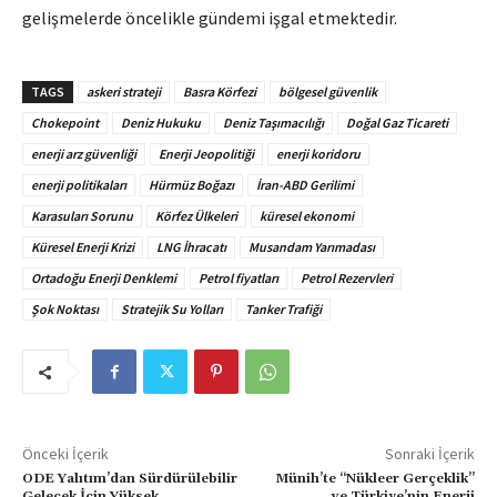
gelişmelerde öncelikle gündemi işgal etmektedir.
TAGS
askeri strateji
Basra Körfezi
bölgesel güvenlik
Chokepoint
Deniz Hukuku
Deniz Taşımacılığı
Doğal Gaz Ticareti
enerji arz güvenliği
Enerji Jeopolitiği
enerji koridoru
enerji politikaları
Hürmüz Boğazı
İran-ABD Gerilimi
Karasuları Sorunu
Körfez Ülkeleri
küresel ekonomi
Küresel Enerji Krizi
LNG İhracatı
Musandam Yarımadası
Ortadoğu Enerji Denklemi
Petrol fiyatları
Petrol Rezervleri
Şok Noktası
Stratejik Su Yolları
Tanker Trafiği
Önceki İçerik
Sonraki İçerik
ODE Yalıtım’dan Sürdürülebilir
Münih’te “Nükleer Gerçeklik”
Gelecek İçin Yüksek
ve Türkiye’nin Enerji