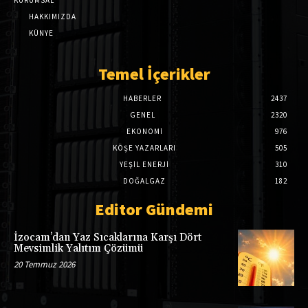
HAKKIMIZDA
KÜNYE
Temel İçerikler
HABERLER
2437
GENEL
2320
EKONOMI
976
KÖŞE YAZARLARI
505
YEŞİL ENERJİ
310
DOĞALGAZ
182
Editor Gündemi
İzocam’dan Yaz Sıcaklarına Karşı Dört
Mevsimlik Yalıtım Çözümü
20 Temmuz 2026