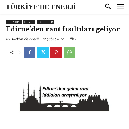
TÜRKİYE'DE ENERJİ
EKONOMI
GENEL
HABERLER
Edirne’den rant fısıltıları geliyor
12 Şubat 2017
0
By
Türkiye'de Enerji