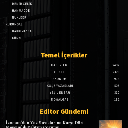
DEMİR ÇELİK
HAMMADDE
NÜKLEER
KURUMSAL
HAKKIMIZDA
KÜNYE
Temel İçerikler
HABERLER
2437
GENEL
2320
EKONOMI
976
KÖŞE YAZARLARI
505
YEŞİL ENERJİ
310
DOĞALGAZ
182
Editor Gündemi
İzocam’dan Yaz Sıcaklarına Karşı Dört
Mevsimlik Yalıtım Çözümü