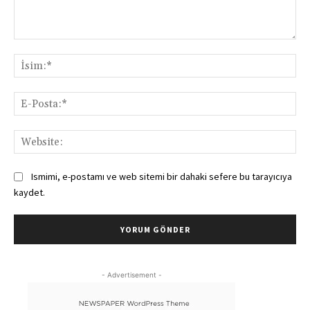
Yorum:
İsi
E-
Pos
Web
Ismimi, e-postamı ve web sitemi bir dahaki sefere bu tarayıcıya
kaydet.
- Advertisement -