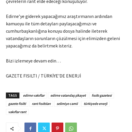
çevrelerin rant elde edeceği konuşuluyor.
Edirne’ye giderek yapacağımız araştırmanın ardından
kamuoyu ile tüm detayları paylaşacağımızı ve
cumhurbaşkanlığına konuyu dosya halinde ileterek
vatandaşların sorunların çözülmesi için elimizden geleni
yapacağımız da belirtmek isteriz.
Bizi izlemeye devam edin…
GAZETE FISILTI / TÜRKİYE’DE ENERJİ
TAGS
edirne vakıflar
edirne vatandaş şikayet
fısıltı gazetesi
gazete fisilti
rant fısıltıları
selimiye camii
türkiyede enerji
vakıflar rant