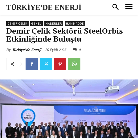
TÜRKİYE'DE ENERJİ
DEMİR ÇELİK
GENEL
HABERLER
HAMMADDE
Demir Çelik Sektörü SteelOrbis
Etkinliğinde Buluştu
20 Eylül 2025
0
By
Türkiye'de Enerji