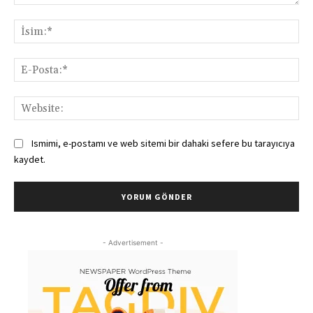
Yorum:
İsi
E-
Pos
Web
Ismimi, e-postamı ve web sitemi bir dahaki sefere bu tarayıcıya
kaydet.
- Advertisement -