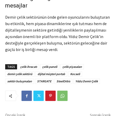
mesajlar
Demir çelik sektörünün önde gelen oyuncularını buluşturan
bu etkinlik, hem piyasa dinamiklerine ışık tutması hem de
dijitalleşmenin sektöre getirdiği yeniliklerin paylaşılması
açısından önemli bir platform oldu. Yıldız Demir Çelik’in
desteğiyle gerçekleşen buluşma, sektörün geleceğine dair
güçlü bir iş birliği mesajı verdi.
TAGS
çelik ihracatı
çelik paneli
çelik piyasaları
demir çelik sektörü
dijital müşteri portalı
Kocaeli
sektör buluşmaları
STARGATE
SteelOrbis
Yıldız Demir Çelik
Önceki İçerik
Sonraki İçerik