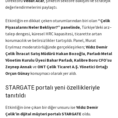
Direktörü
Vedat Acar
, şirketin sektöre bakışını ve stratejik
değerlendirmelerini paylaştı.
Etkinliğin en dikkat çeken oturumlarından biri olan
“Çelik
Piyasalarını Neler Bekliyor?” panelinde
, Türkiye’deki arz–
talep dengesi, küresel HRC kapasitesi, ticarette artan
korumacılık ve belirsizlikler tartışıldı. Panel, Murat
Eryılmaz moderatörlüğünde gerçekleşirken;
Yıldız Demir
Çelik İhracat Satış Müdürü Hakan Bozoğlu
,
Parladı Metal
Yönetim Kurulu Üyesi Bahar Parladı
,
Kalibre Boru CFO’su
Zeynep Annak
ve
ONT Çelik Ticaret A.Ş. Yönetici Ortağı
Orçun Günay
konuşmacı olarak yer aldı.
STARGATE portalı yeni özellikleriyle
tanıtıldı
Etkinliğin öne çıkan bir diğer unsuru ise
Yıldız Demir
Çelik’in dijital müşteri portalı STARGATE
oldu.