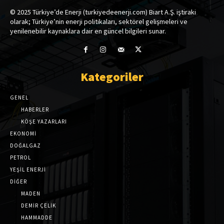
© 2025 Türkiye’de Enerji (turkiyedeenerji.com) Biart A.Ş. iştiraki
olarak; Türkiye’nin enerji politikaları, sektörel gelişmeleri ve
yenilenebilir kaynaklara dair en güncel bilgileri sunar.
Kategoriler
GENEL
HABERLER
KÖŞE YAZARLARI
EKONOMİ
DOĞALGAZ
PETROL
YEŞİL ENERJİ
DİĞER
MADEN
DEMİR ÇELİK
HAMMADDE