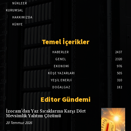
NÜKLEER
KURUMSAL
HAKKIMIZDA
KÜNYE
Temel İçerikler
HABERLER
2437
GENEL
2320
EKONOMI
976
KÖŞE YAZARLARI
505
YEŞİL ENERJİ
310
DOĞALGAZ
182
Editor Gündemi
İzocam’dan Yaz Sıcaklarına Karşı Dört
Mevsimlik Yalıtım Çözümü
20 Temmuz 2026