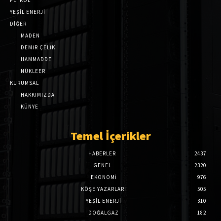
YEŞİL ENERJİ
DİĞER
MADEN
DEMİR ÇELİK
HAMMADDE
NÜKLEER
KURUMSAL
HAKKIMIZDA
KÜNYE
Temel İçerikler
HABERLER
2437
GENEL
2320
EKONOMI
976
KÖŞE YAZARLARI
505
YEŞİL ENERJİ
310
DOĞALGAZ
182