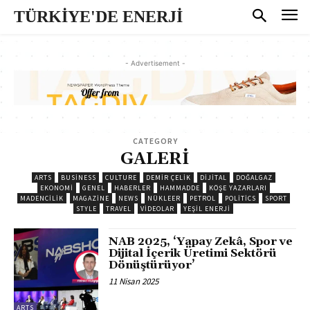
TÜRKİYE'DE ENERJİ
- Advertisement -
CATEGORY
GALERİ
ARTS
BUSINESS
CULTURE
DEMİR ÇELİK
DİJİTAL
DOĞALGAZ
EKONOMI
GENEL
HABERLER
HAMMADDE
KÖŞE YAZARLARI
MADENCİLİK
MAGAZINE
NEWS
NÜKLEER
PETROL
POLITICS
SPORT
STYLE
TRAVEL
VİDEOLAR
YEŞİL ENERJİ
NAB 2025, ‘Yapay Zekâ, Spor ve
Dijital İçerik Üretimi Sektörü
Dönüştürüyor’
11 Nisan 2025
ARTS