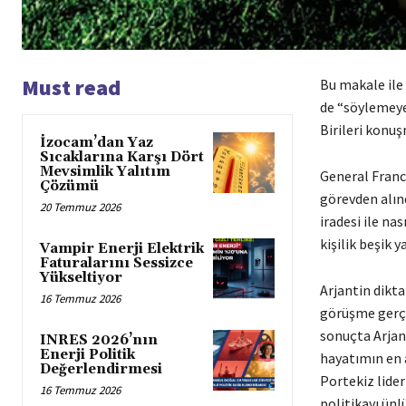
Must read
Bu makale ile
de “söylemeye
Birileri konuş
İzocam’dan Yaz
Sıcaklarına Karşı Dört
Mevsimlik Yalıtım
General Franco
Çözümü
görevden alınd
20 Temmuz 2026
iradesi ile na
kişilik beşik 
Vampir Enerji Elektrik
Faturalarını Sessizce
Yükseltiyor
Arjantin dikta
16 Temmuz 2026
görüşme gerçe
sonuçta Arjan
INRES 2026’nın
Enerji Politik
hayatımın en 
Değerlendirmesi
Portekiz lider
16 Temmuz 2026
politikayı ünl