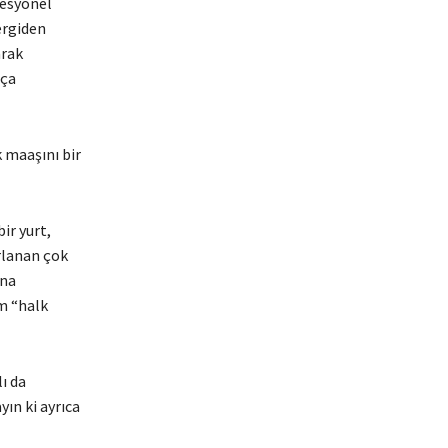
fesyonel
ergiden
arak
tça
k maaşını bir
bir yurt,
rlanan çok
ına
m “halk
ı da
yın ki ayrıca