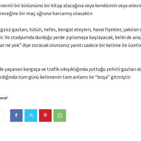
önemli bir bölümünü bir kitap alacağına veya kendisinin veya ailesin
ereceğine bir maç uğruna harcamış olacaktır.
zoz gazları, tütün, nefes, bengal ateşleri, havai fişekler, yakılan
ir. Ve stadyumda durduğu yerde zıplamaya başlayacak, belki de ana,
ar ne yok” diye soracak olursanız yanıtı sadece bir kelime ile özet
e yaşanan kargaşa ve trafik sıkışıklığında yuttuğu zehirli gazları 
vardığında tüm günü kelimenin tam anlamı ile “boşa” gitmiştir.
kural