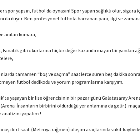
r spor yapsın, futbol da oynasın! Spor yapan sağlıklı olur, sigara 
anı da düşer. Ben profesyonel futbola harcanan para, ilgi ve zaman
ye anılan kumara,
 Fanatik gibi okurlarına hiçbir değer kazandırmayan bir yandan ağ
elere,
onlarda tamamen “boş ve saçma” saatlerce süren beş dakika sonra
tmeyen futbol dedikodu ve yorum programlarına karşıyım.
k’te yaşayan bir lise öğrencisinin bir pazar günü Galatasaray Aren
Arena: İnsanların birbirini öldürdüğü yer anlamına da gelir.) maç
r analizini yapalım !
 dönüş dört saat (Metroya rağmen) ulaşım araçlarında vakit kaybede