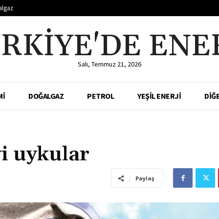
algaz
RKIYE'DE ENE
Salı, Temmuz 21, 2026
Mİ
DOĞALGAZ
PETROL
YEŞİL ENERJİ
DİĞ
yi uykular
Paylaş