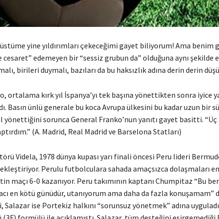
 üstüme yine yıldırımları çekeceğimi gayet biliyorum! Ama benim 
 cesaret” edemeyen bir “sessiz grubun da” olduğuna aynı şekilde 
malı, birileri duymalı, bazıları da bu haksızlık adına derin derin düş
, ortalama kırk yıl İspanya’yı tek başına yönettikten sonra iyice 
ı. Basın ünlü generale bu koca Avrupa ülkesini bu kadar uzun bir s
sıl yönettiğini sorunca General Franko’nun yanıtı gayet basitti. “Üç
yaptırdım.” (A. Madrid, Real Madrid ve Barselona Statları)
törü Videla, 1978 dünya kupası yarı finali öncesi Peru lideri Bermude
kleştiriyor. Perulu futbolculara sahada amaçsızca dolaşmaları em
tin maçı 6-0 kazanıyor. Peru takımının kaptanı Chumpitaz “Bu be
acı en kötü günüdür, utanıyorum ama daha da fazla konuşamam” d
i, Salazar ise Portekiz halkını “sorunsuz yönetmek” adına uygulad
ü (3F) formülü ile açıklamıştı. Salazar, tüm desteğini esirgemediği