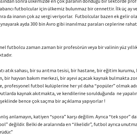
asından sonra ülkemizde en çok paranın döndüğü bir sektörde pro
Yabancı futbolcular için ülkemiz bulunmaz bir cennettir. İlk üç ay v
a da inanın çok az vergi veriyorlar. Futbolcular bazen ek gelir ol
ynayarak ayda 300 bin Avro gibi inanılmaz paraları ceplerine raha
nel futbolcu zaman zaman bir profesörün veya bir valinin yüz yıllı
tadır.
tı atık sahası, bir su arıtma tesisi, bir hastane, bir eğitim kurumu, 
n, bir hayvan bakım merkezi, bir aşevi açacak kaynak bulmakta zo
ye, profesyonel futbol kulüplerine her yıl daha “popüler” olmak ad
utlarda kaynak akıtmakta, ve kendilerine sorulduğunda ne yapalı
” şeklinde bence çok saçma bir açıklama yapıyorlar !
nlış anlamayın, katiyen “spora” karşı değilim. Ayrıca “tek spor” dal
ol” değildir. Belki de aralarında en “ilkelidir”, futbol ayrıca unutma
rüdür.”