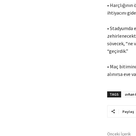
• Harçlığının 
ihtiyacını gid
• Stadyumda eg
zehirlenecekt
sövecek, “ne v
“geçirdik.”
• Maç bitimind
alınırsa eve 
TAGS
orhan 
Paylaş
Önceki İçerik