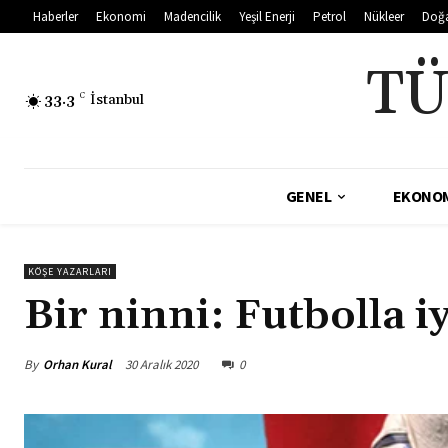
Haberler
Ekonomi
Madencilik
Yeşil Enerji
Petrol
Nükleer
Doğ
TÜ
33.3
C
İstanbul
GENEL
EKONO
KÖŞE YAZARLARI
Bir ninni: Futbolla i
By
Orhan Kural
30 Aralık 2020
0