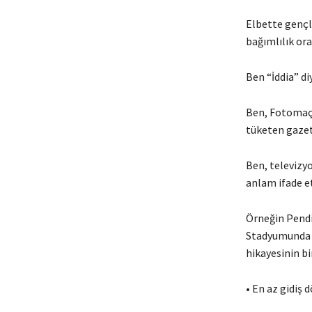
Elbette gençle
bağımlılık or
Ben “İddia” di
Ben, Fotomaç,
tüketen gazet
Ben, televizy
anlam ifade e
Örneğin Pendi
Stadyumunda (
hikayesinin bi
• En az gidiş