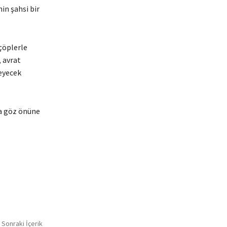
in şahsi bir
 çöplerle
 avrat
leyecek
da göz önüne
Sonraki İçerik