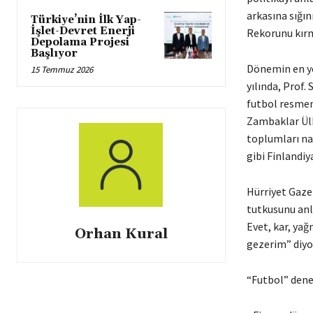
arkasına sığı
Türkiye’nin İlk Yap-
İşlet-Devret Enerji
Rekorunu kırm
Depolama Projesi
Başlıyor
Dönemin en yo
15 Temmuz 2026
yılında, Prof.
futbol resmen
Zambaklar Ülk
toplumları nas
gibi Finlandiy
Hürriyet Gazet
tutkusunu anl
Evet, kar, ya
Orhan Kural
gezerim” diyo
“Futbol” denen