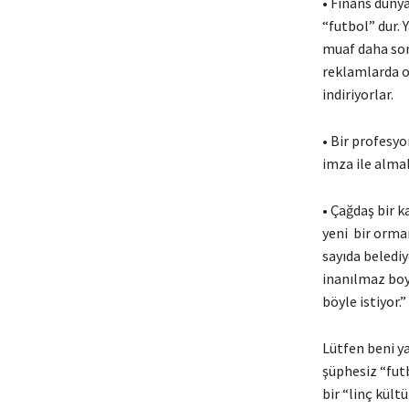
• Finans düny
“futbol” dur. 
muaf daha sonr
reklamlarda o
indiriyorlar.
• Bir profesyo
imza ile almak
• Çağdaş bir ka
yeni bir orma
sayıda beledi
inanılmaz boy
böyle istiyor.
Lütfen beni ya
şüphesiz “futb
bir “linç kültü