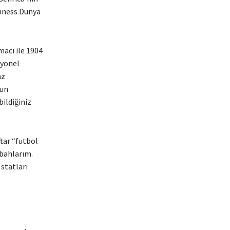
inness Dünya
macı ile 1904
syonel
az
lun
bildiğiniz
tar “futbol
bahlarım.
statları