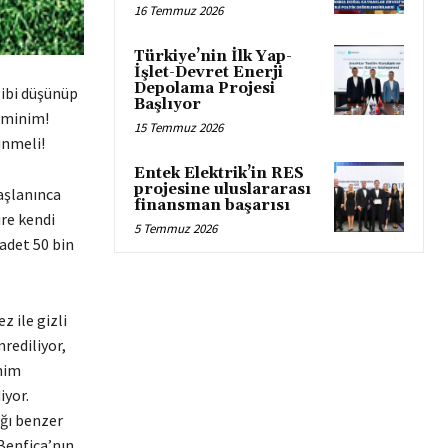
16 Temmuz 2026
Türkiye’nin İlk Yap-
İşlet-Devret Enerji
Depolama Projesi
gibi düşünüp
Başlıyor
eminim!
15 Temmuz 2026
ünmeli!
Entek Elektrik’in RES
projesine uluslararası
yaşlanınca
finansman başarısı
üre kendi
5 Temmuz 2026
 adet 50 bin
z ile gizli
rediliyor,
nim
iyor.
ığı benzer
 Benfica’nın