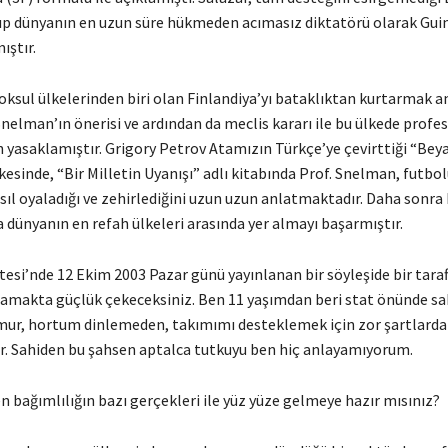
nıp dünyanın en uzun süre hükmeden acımasız diktatörü olarak Gu
ıştır.
ksul ülkelerinden biri olan Finlandiya’yı bataklıktan kurtarmak a
 Snelman’ın önerisi ve ardından da meclis kararı ile bu ülkede profe
 yasaklamıştır. Grigory Petrov Atamızın Türkçe’ye çevirttiği “Bey
esinde, “Bir Milletin Uyanışı” adlı kitabında Prof. Snelman, futbo
ıl oyaladığı ve zehirlediğini uzun uzun anlatmaktadır. Daha sonra 
a dünyanın en refah ülkeleri arasında yer almayı başarmıştır.
esi’nde 12 Ekim 2003 Pazar günü yayınlanan bir söyleşide bir taraf
amakta güçlük çekeceksiniz. Ben 11 yaşımdan beri stat önünde sa
ğmur, hortum dinlemeden, takımımı desteklemek için zor şartlarda 
r. Sahiden bu şahsen aptalca tutkuyu ben hiç anlayamıyorum.
 bağımlılığın bazı gerçekleri ile yüz yüze gelmeye hazır mısınız?