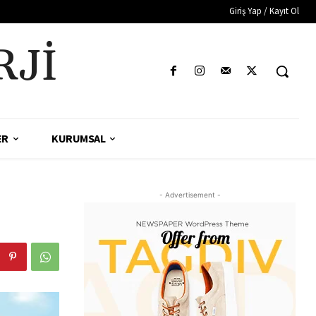
Giriş Yap / Kayıt Ol
RJI
ER
KURUMSAL
- Advertisement -