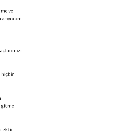
içme ve
a acıyorum.
açlarımızı
 hiçbir
a
a gitme
cektir.