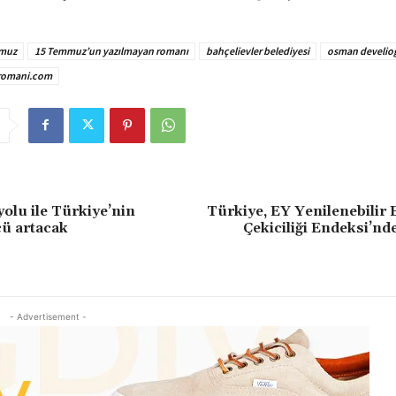
muz
15 Temmuz’un yazılmayan romanı
bahçelievler belediyesi
osman develio
omani.com
olu ile Türkiye’nin
Türkiye, EY Yenilenebilir 
ü artacak
Çekiciliği Endeksi’nde
- Advertisement -