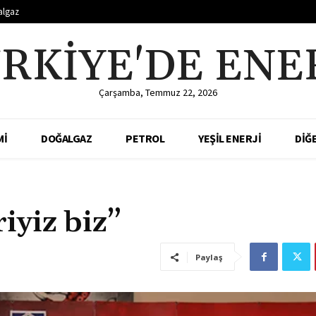
algaz
RKIYE'DE ENE
Çarşamba, Temmuz 22, 2026
Mİ
DOĞALGAZ
PETROL
YEŞİL ENERJİ
DİĞ
iyiz biz”
Paylaş