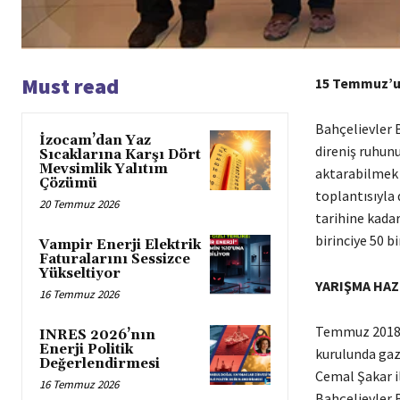
Must read
15 Temmuz
’
u
Bahçelievler 
İzocam’dan Yaz
direniş ruhun
Sıcaklarına Karşı Dört
Mevsimlik Yalıtım
aktarabilmek i
Çözümü
toplantısıyla 
20 Temmuz 2026
tarihine kada
birinciye 50 bi
Vampir Enerji Elektrik
Faturalarını Sessizce
Yükseltiyor
YARIŞMA HAZ
16 Temmuz 2026
Temmuz 2018’
INRES 2026’nın
Enerji Politik
kurulunda gaz
Değerlendirmesi
Cemal Şakar il
16 Temmuz 2026
Bahçelievler B