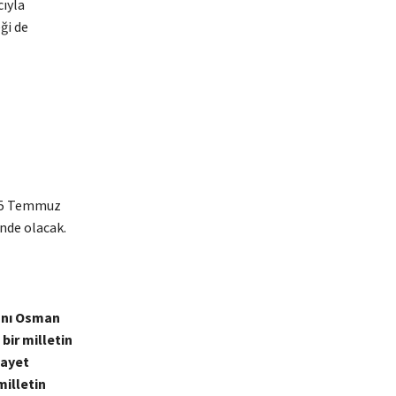
ıyla
ği de
 15 Temmuz
nde olacak.
anı Osman
bir milletin
nayet
milletin