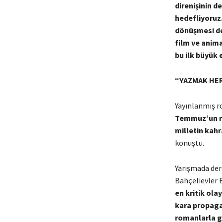
direnişinin 
hedefliyoruz.
dönüşmesi de
film ve anim
bu ilk büyük e
“YAZMAK HE
Yayınlanmış r
Temmuz’un rom
milletin kahr
konuştu.
Yarışmada dere
Bahçelievler 
en kritik ola
kara propagan
romanlarla g