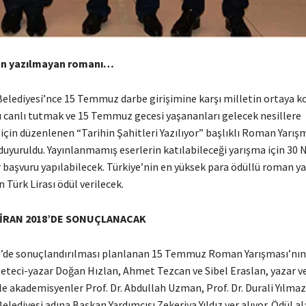
n yazılmayan romanı…
Belediyesi’nce 15 Temmuz darbe girişimine karşı milletin ortaya k
u canlı tutmak ve 15 Temmuz gecesi yaşananları gelecek nesillere
çin düzenlenen “Tarihin Şahitleri Yazılıyor” başlıklı Roman Yarışm
duyuruldu. Yayınlanmamış eserlerin katılabileceği yarışma için 30 
r başvuru yapılabilecek. Türkiye’nin en yüksek para ödüllü roman y
n Türk Lirası ödül verilecek.
İRAN 2018’DE SONUÇLANACAK
de sonuçlandırılması planlanan 15 Temmuz Roman Yarışması’nın 
eteci-yazar Doğan Hızlan, Ahmet Tezcan ve Sibel Eraslan, yazar ve
e akademisyenler Prof. Dr. Abdullah Uzman, Prof. Dr. Durali Yılmaz
elediyesi adına Başkan Yardımcısı Zekeriya Yıldız yer alıyor. Ödül al