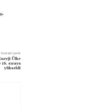
ğlu
Sonraki İçerik
Enerji Ülke
 16. sıraya
yükseldi