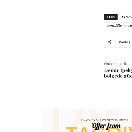
TAGS
15 tem
www.15temmuzr
Paylaş
Önceki İçerik
Demir İpeky
bölgede güc