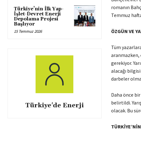
romanın Bahçe
Türkiye’nin İlk Yap-
İşlet-Devret Enerji
Temmuz haftas
Depolama Projesi
Başlıyor
ÖZGÜN VE YA
15 Temmuz 2026
Tüm yazarlara
aranmazken, e
gerekiyor. Yar
alacağı bilgi
darbeler olmas
Daha önce bir
belirtildi. Ya
Türkiye'de Enerji
olacak. Bu sür
TÜRKİYE’NİN