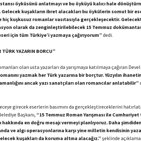
destansı öyküsünü anlatmayı ve bu öyküyü kalıcı
hale d
önüştür
 Gelecek kuşakların ibret alacakları bu öykülerin somut bir es
 hiç kuşkusuz romanlar vasıtasıyla gerçekleşecektir. Gelecek
asyon olarak da zenginleştirilebilecek 15 Temmuz dokümant
seri iç
in t
üm Türkiye
’
i yazmaya çağırıyorum”
dedi.
R TÜRK YAZARIN BORCU”
omanları olan usta yazarları da yarışmaya katılmaya çağıran Devel
anını yazmak her Türk yazarına bir borçtur. Yüzyılın ihanetini
amanlığını ancak yazı sanatçıları olan romancılar anlatabilir”
ceye girecek eserlerin basımını da gerçekleştireceklerini hatırla
Belediye Başkanı,
“15 Temmuz Roman Yarışması ile Cumhuriyet t
yı hakkında
en do
ğru mesajı vermeyi planlıyoruz. Daha şimdide
da ve algı operasyonlarına karşı yine milletin kendisinin yaz
elecek kuşakları da koruma altına alacağız.”
şeklinde açıklama