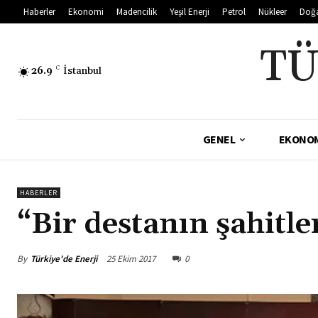
Haberler
Ekonomi
Madencilik
Yeşil Enerji
Petrol
Nükleer
Doğ
TÜ
26.9
C
İstanbul
GENEL
EKONO
HABERLER
“Bir destanın şahitler
By
Türkiye'de Enerji
25 Ekim 2017
0