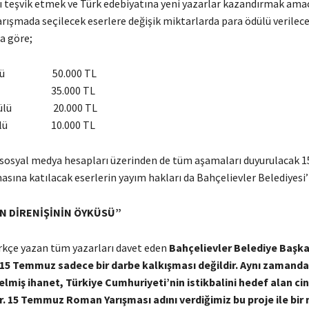
ı teşvik etmek ve Türk edebiyatına yeni yazarlar kazandırmak amac
rışmada seçilecek eserlere değişik miktarlarda para ödülü verilece
a göre;
 ödülü 50.000 TL
ödülü 35.000 TL
ödülü 20.000 TL
ödülü 10.000 TL
 sosyal medya hesapları üzerinden de tüm aşamaları duyurulacak
sına katılacak eserlerin yayım hakları da Bahçelievler Belediyesi’
İN DİRENİŞİNİN ÖYKÜSÜ”
rkçe yazan tüm yazarları davet eden
Bahçelievler Belediye Başk
15 Temmuz sadece bir darbe kalkışması değildir. Aynı zamanda 
elmiş ihanet, Türkiye Cumhuriyeti
’
nin istikbalini hedef alan ci
 15 Temmuz Roman Yarışması adını verdiğimiz bu proje ile bir 