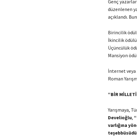
Genç yazarlar
düzenlenen ya
açıklandı. Bun
Birincilik
İkincilik 
Üçüncülük 
Mansiyon 
İnternet veya
Roman Yarışma
“BİR MİLLET
Yarışmaya, Tü
Develioğlu
,
“
varlığı
na y
ön
teşebbüsüdür.