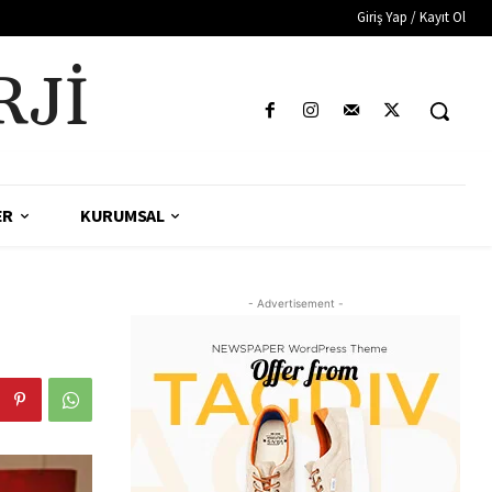
Giriş Yap / Kayıt Ol
RJI
ER
KURUMSAL
- Advertisement -