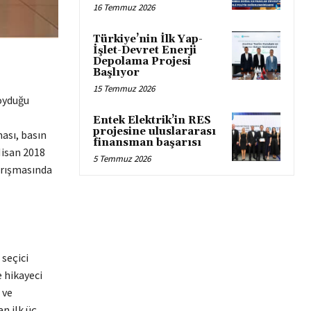
16 Temmuz 2026
Türkiye’nin İlk Yap-
İşlet-Devret Enerji
Depolama Projesi
Başlıyor
15 Temmuz 2026
oyduğu
Entek Elektrik’in RES
projesine uluslararası
ası, basın
finansman başarısı
Nisan 2018
5 Temmuz 2026
arışmasında
seçici
 hikayeci
 ve
an ilk üç