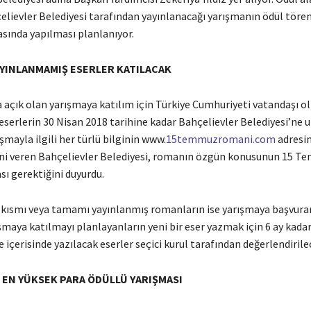
lievler Belediyesi tarafından yayınlanacağı yarışmanın ödül töreni
ında yapılması planlanıyor.
YINLANMAMIŞ ESERLER KATILACAK
 açık olan yarışmaya katılım için Türkiye Cumhuriyeti vatandaşı o
serlerin 30 Nisan 2018 tarihine kadar Bahçelievler Belediyesi’ne u
ışmayla ilgili her türlü bilginin www.
15temmuzromani.com
adresin
sini veren Bahçelievler Belediyesi, romanın özgün konusunun 15 T
ı gerektiğini duyurdu.
 kısmı veya tamamı yayınlanmış romanların ise yarışmaya başvur
rışmaya katılmayı planlayanların yeni bir eser yazmak için 6 ay kadar
e içerisinde yazılacak eserler seçici kurul tarafından değerlendirile
 EN YÜKSEK PARA ÖDÜLLÜ YARIŞMASI