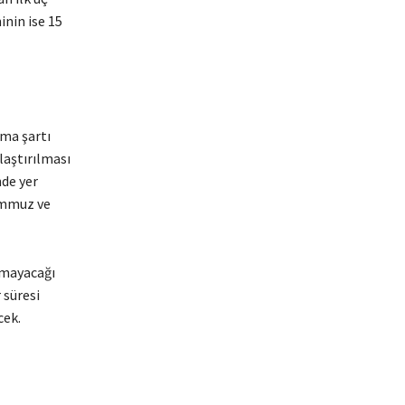
nin ise 15
lma şartı
laştırılması
de yer
emmuz ve
amayacağı
 süresi
cek.