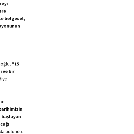
meyi
ere
te belgesel,
asyonunun
ioğlu,
“15
 ve bir
diye
tan
arihimizin
n başlayan
acağı
da bulundu.