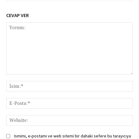
CEVAP VER
Yorum:
İsi
E-
Pos
Web
Ismimi, e-postamı ve web sitemi bir dahaki sefere bu tarayıcıya