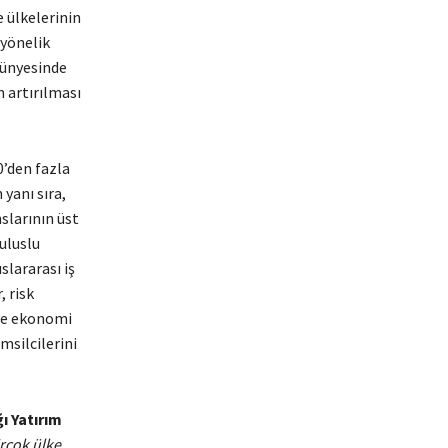
e ülkelerinin
 yönelik
bünyesinde
n artırılması
0’den fazla
yanı sıra,
slarının üst
 uluslu
slararası iş
 risk
 ve ekonomi
msilcilerini
 Yatırım
rçok ülke,