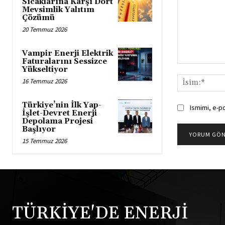
Sıcaklarına Karşı Dört
Mevsimlik Yalıtım
Çözümü
20 Temmuz 2026
Vampir Enerji Elektrik
Faturalarını Sessizce
Yorum:
Yükseltiyor
16 Temmuz 2026
Türkiye’nin İlk Yap-
Ismimi, e-p
İşlet-Devret Enerji
Depolama Projesi
Başlıyor
15 Temmuz 2026
TÜRKİYE'DE ENERJİ