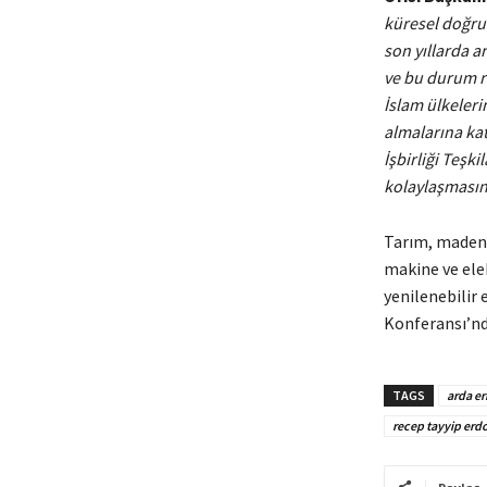
küresel doğru
son yıllarda a
ve bu durum r
İslam ülkeleri
almalarına kat
İşbirliği Teşk
kolaylaşmasına
Tarım, madenci
makine ve elek
yenilenebilir 
Konferansı’nda
TAGS
arda e
recep tayyip erd