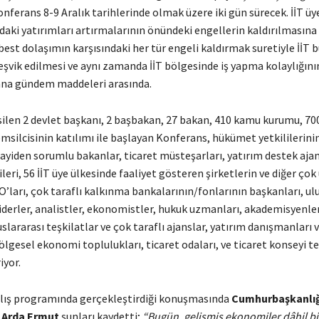
ferans 8-9 Aralık tarihlerinde olmak üzere iki gün sürecek. İİT üy
daki yatırımları artırmalarının önündeki engellerin kaldırılmasına
est dolaşımın karşısındaki her tür engeli kaldırmak suretiyle İİT 
eşvik edilmesi ve aynı zamanda İİT bölgesinde iş yapma kolaylığını
na gündem maddeleri arasında.
silen 2 devlet başkanı, 2 başbakan, 27 bakan, 410 kamu kurumu, 70
msilcisinin katılımı ile başlayan Konferans, hükümet yetkililerinin 
ayiden sorumlu bakanlar, ticaret müsteşarları, yatırım destek ajan
leri, 56 İİT üye ülkesinde faaliyet gösteren şirketlerin ve diğer çok
O’ları, çok taraflı kalkınma bankalarının/fonlarının başkanları, ulu
derler, analistler, ekonomistler, hukuk uzmanları, akademisyenler,
slararası teşkilatlar ve çok taraflı ajanslar, yatırım danışmanları
ölgesel ekonomi toplulukları, ticaret odaları, ve ticaret konseyi te
iyor.
lış programında gerçekleştirdiği konuşmasında
Cumhurbaşkanlığı
ı Arda Ermut
şunları kaydetti;
“Bugün, gelişmiş ekonomiler dâhil bi