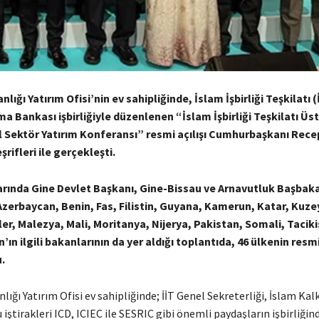
ığı Yatırım Ofisi’nin ev sahipliğinde, İslam İşbirliği Teşkilatı (
a Bankası işbirliğiyle düzenlenen “İslam İşbirliği Teşkilatı Üs
 Sektör Yatırım Konferansı” resmi açılışı Cumhurbaşkanı Rece
rifleri ile gerçekleşti.
larında Gine Devlet Başkanı, Gine-Bissau ve Arnavutluk Başbaka
zerbaycan, Benin, Fas, Filistin, Guyana, Kamerun, Katar, Kuzey
ler, Malezya, Mali, Moritanya, Nijerya, Pakistan, Somali, Tacik
ın ilgili bakanlarının da yer aldığı toplantıda, 46 ülkenin resmi
.
ğı Yatırım Ofisi ev sahipliğinde; İİT Genel Sekreterliği, İslam Ka
iştirakleri ICD, ICIEC ile SESRIC gibi önemli paydaşların işbirliğin