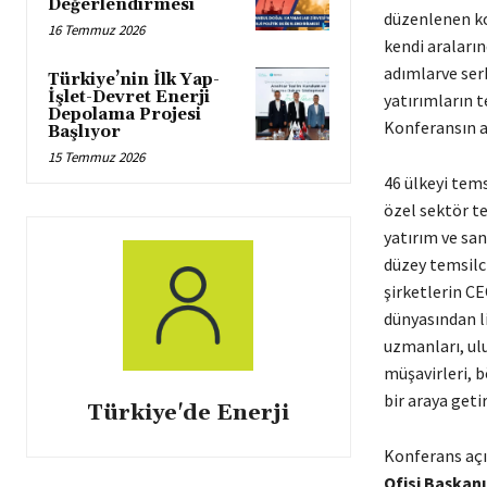
Değerlendirmesi
düzenlenen kon
16 Temmuz 2026
kendi araların
adımlarve serb
Türkiye’nin İlk Yap-
İşlet-Devret Enerji
yatırımların t
Depolama Projesi
Konferansın a
Başlıyor
15 Temmuz 2026
46 ülkeyi tem
özel sektör te
yatırım ve san
düzey temsilci
şirketlerin CE
dünyasından li
uzmanları, ulu
müşavirleri, b
bir araya getir
Türkiye'de Enerji
Konferans açı
Ofisi Başkan