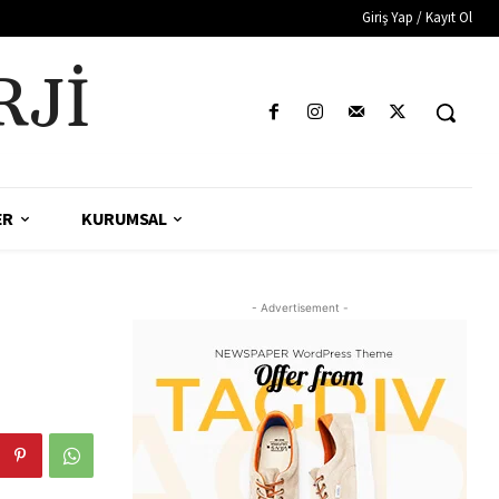
Giriş Yap / Kayıt Ol
RJI
ER
KURUMSAL
- Advertisement -