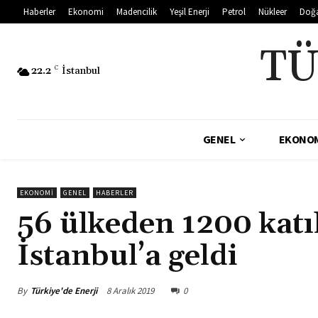
Haberler
Ekonomi
Madencilik
Yeşil Enerji
Petrol
Nükleer
Doğ
TÜ
22.2
C
İstanbul
GENEL
EKONO
EKONOMI
GENEL
HABERLER
56 ülkeden 1200 katıl
İstanbul’a geldi
By
Türkiye'de Enerji
8 Aralık 2019
0