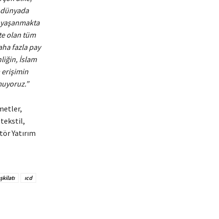
m dünyada
ar yaşanmakta
te olan tüm
aha fazla pay
liğin, İslam
a erişimin
umuyoruz.”
metler,
tekstil,
tör Yatırım
şkilatı
ıcd