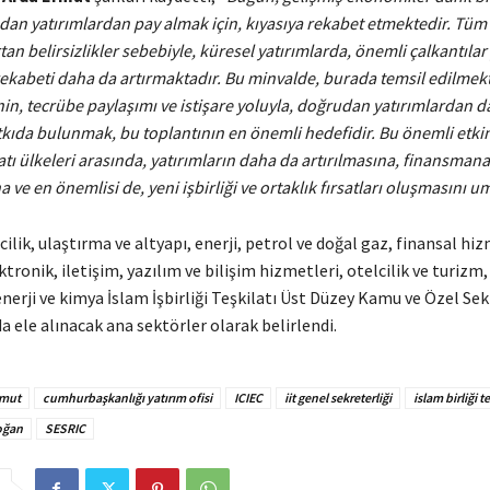
dan yatırımlardan pay almak için, kıyasıya rekabet etmektedir. Tü
rtan belirsizlikler sebebiyle, küresel yatırımlarda, önemli çalkantıl
ekabeti daha da artırmaktadır. Bu minvalde, burada temsil edilmek
nin, tecrübe paylaşımı ve istişare yoluyla, doğrudan
yatırımlardan d
kıda bulunmak, bu toplantının en önemli hedefidir. Bu önemli etkin
ilatı ülkeleri arasında, yatırımların daha da artırılmasına, finansman
 ve en önemlisi de, yeni işbirliği ve ortaklık fırsatları oluşmasını 
lik, ulaştırma ve altyapı, enerji, petrol ve doğal gaz, finansal hiz
tronik, iletişim, yazılım ve bilişim hizmetleri, otelcilik ve turizm, 
enerji ve kimya İslam İşbirliği Teşkilatı Üst Düzey Kamu ve Özel Sek
 ele alınacak ana sektörler olarak belirlendi.
rmut
cumhurbaşkanlığı yatırım ofisi
ICIEC
iit genel sekreterliği
islam birliği te
oğan
SESRIC