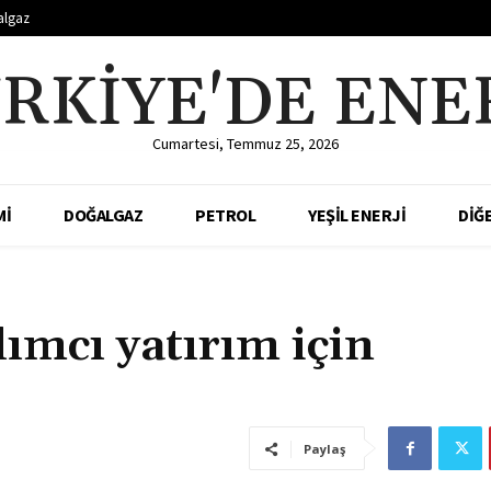
algaz
RKIYE'DE ENE
Cumartesi, Temmuz 25, 2026
Mİ
DOĞALGAZ
PETROL
YEŞİL ENERJİ
DİĞ
ımcı yatırım için
Paylaş