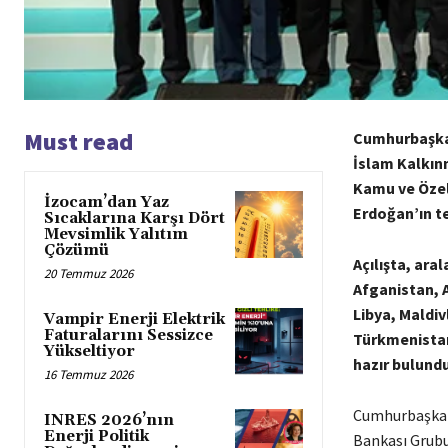
Must read
Cumhurbaşkanl
İslam Kalkınm
Kamu ve Özel
İzocam’dan Yaz
Erdoğan’ın teş
Sıcaklarına Karşı Dört
Mevsimlik Yalıtım
Çözümü
Açılışta, ara
20 Temmuz 2026
Afganistan, A
Libya, Maldiv
Vampir Enerji Elektrik
Faturalarını Sessizce
Türkmenistan’
Yükseltiyor
hazır bulundu
16 Temmuz 2026
Cumhurbaşkanlı
INRES 2026’nın
Enerji Politik
Bankası Grubu 