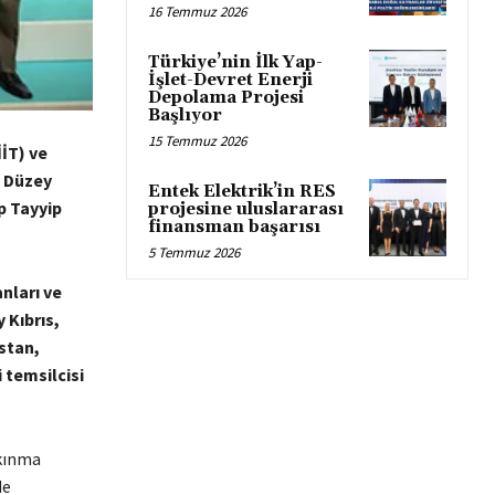
16 Temmuz 2026
Türkiye’nin İlk Yap-
İşlet-Devret Enerji
Depolama Projesi
Başlıyor
15 Temmuz 2026
İİT) ve
t Düzey
Entek Elektrik’in RES
p Tayyip
projesine uluslararası
finansman başarısı
5 Temmuz 2026
nları ve
 Kıbrıs,
istan,
 temsilcisi
lkınma
de