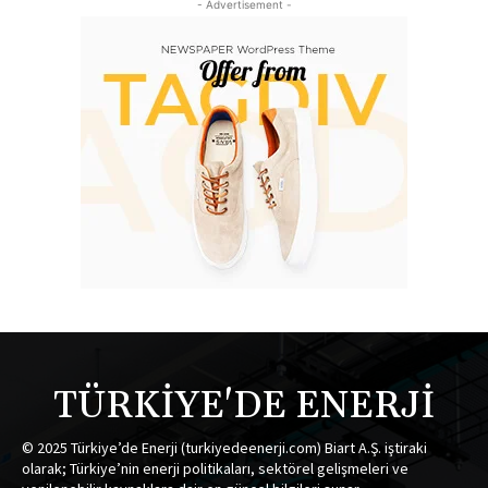
- Advertisement -
TÜRKİYE'DE ENERJİ
© 2025 Türkiye’de Enerji (turkiyedeenerji.com) Biart A.Ş. iştiraki
olarak; Türkiye’nin enerji politikaları, sektörel gelişmeleri ve