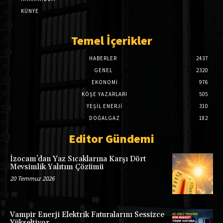
KÜNYE
Temel İçerikler
HABERLER
2437
GENEL
2320
EKONOMI
976
KÖŞE YAZARLARI
505
YEŞİL ENERJİ
310
DOĞALGAZ
182
Editor Gündemi
İzocam’dan Yaz Sıcaklarına Karşı Dört
Mevsimlik Yalıtım Çözümü
20 Temmuz 2026
Vampir Enerji Elektrik Faturalarını Sessizce
Yükseltiyor