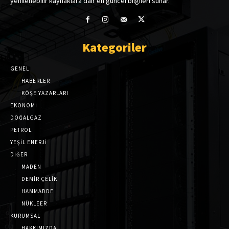
yenilenebilir kaynaklara dair en güncel bilgileri sunar.
Kategoriler
GENEL
HABERLER
KÖŞE YAZARLARI
EKONOMİ
DOĞALGAZ
PETROL
YEŞİL ENERJİ
DİĞER
MADEN
DEMİR ÇELİK
HAMMADDE
NÜKLEER
KURUMSAL
HAKKIMIZDA