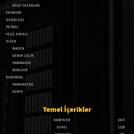
KÖŞE YAZARLARI
EKONOMİ
DOĞALGAZ
PETROL
YEŞİL ENERJİ
DİĞER
MADEN
DEMİR ÇELİK
HAMMADDE
NÜKLEER
KURUMSAL
HAKKIMIZDA
KÜNYE
Temel İçerikler
HABERLER
2437
GENEL
2320