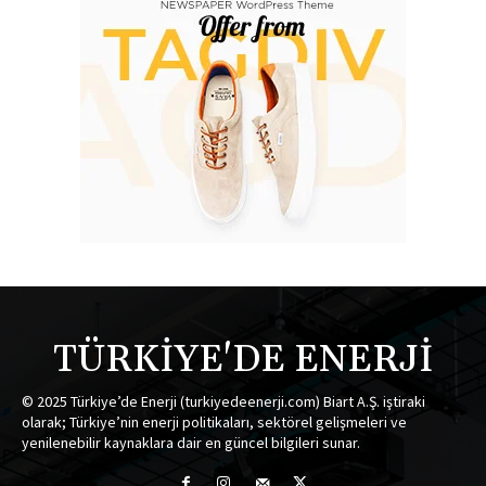
TÜRKİYE'DE ENERJİ
© 2025 Türkiye’de Enerji (turkiyedeenerji.com) Biart A.Ş. iştiraki
olarak; Türkiye’nin enerji politikaları, sektörel gelişmeleri ve
yenilenebilir kaynaklara dair en güncel bilgileri sunar.