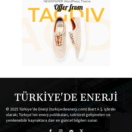
TÜRKİYE'DE ENERJİ
© 2025 Türkiye’de Enerji (turkiyedeenerji.com) Biart A.Ş. iştiraki
olarak; Türkiye’nin enerji politikaları, sektörel gelişmeleri ve
yenilenebilir kaynaklara dair en güncel bilgileri sunar.