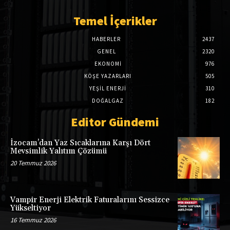
Temel İçerikler
HABERLER
2437
GENEL
2320
EKONOMI
976
KÖŞE YAZARLARI
505
YEŞİL ENERJİ
310
DOĞALGAZ
182
Editor Gündemi
İzocam’dan Yaz Sıcaklarına Karşı Dört
Mevsimlik Yalıtım Çözümü
20 Temmuz 2026
Vampir Enerji Elektrik Faturalarını Sessizce
Yükseltiyor
16 Temmuz 2026