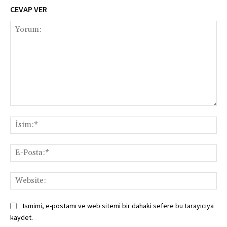
CEVAP VER
Yorum:
İsi
E-
Pos
Web
Ismimi, e-postamı ve web sitemi bir dahaki sefere bu tarayıcıya
kaydet.