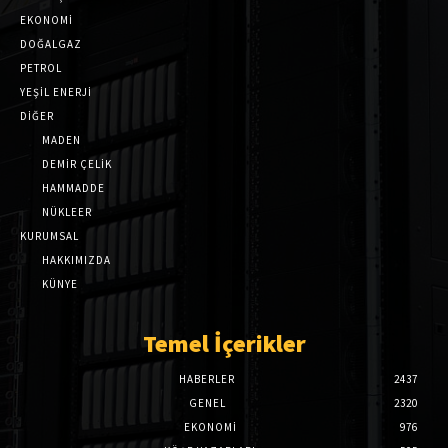
EKONOMİ
DOĞALGAZ
PETROL
YEŞİL ENERJİ
DİĞER
MADEN
DEMİR ÇELİK
HAMMADDE
NÜKLEER
KURUMSAL
HAKKIMIZDA
KÜNYE
Temel İçerikler
HABERLER
2437
GENEL
2320
EKONOMI
976