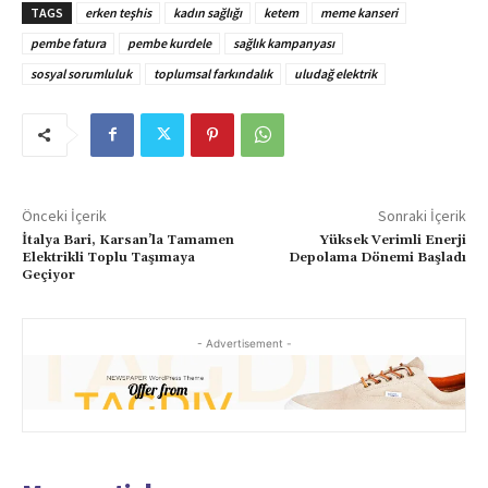
TAGS
erken teşhis
kadın sağlığı
ketem
meme kanseri
pembe fatura
pembe kurdele
sağlık kampanyası
sosyal sorumluluk
toplumsal farkındalık
uludağ elektrik
Önceki İçerik
Sonraki İçerik
İtalya Bari, Karsan’la Tamamen
Yüksek Verimli Enerji
Elektrikli Toplu Taşımaya
Depolama Dönemi Başladı
Geçiyor
- Advertisement -