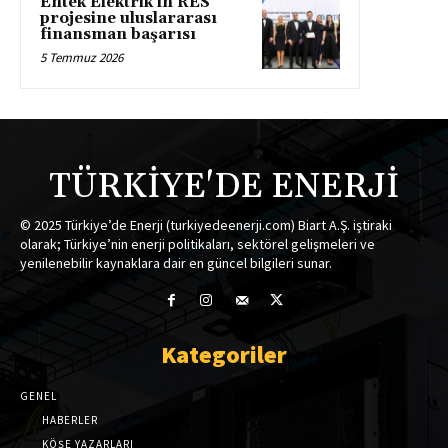
Entek Elektrik’in RES
projesine uluslararası
finansman başarısı
5 Temmuz 2026
TÜRKİYE'DE ENERJİ
© 2025 Türkiye’de Enerji (turkiyedeenerji.com) Biart A.Ş. iştiraki
olarak; Türkiye’nin enerji politikaları, sektörel gelişmeleri ve
yenilenebilir kaynaklara dair en güncel bilgileri sunar.
Kategoriler
GENEL
HABERLER
KÖŞE YAZARLARI