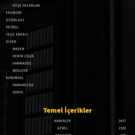
KÖŞE YAZARLARI
EKONOMİ
DOĞALGAZ
PETROL
YEŞİL ENERJİ
DİĞER
MADEN
DEMİR ÇELİK
HAMMADDE
NÜKLEER
KURUMSAL
HAKKIMIZDA
KÜNYE
Temel İçerikler
HABERLER
2437
GENEL
2320