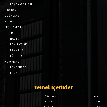
KÖŞE YAZARLARI
EKONOMİ
DOĞALGAZ
PETROL
YEŞİL ENERJİ
DİĞER
MADEN
DEMİR ÇELİK
HAMMADDE
NÜKLEER
KURUMSAL
HAKKIMIZDA
KÜNYE
Temel İçerikler
HABERLER
2437
GENEL
2320