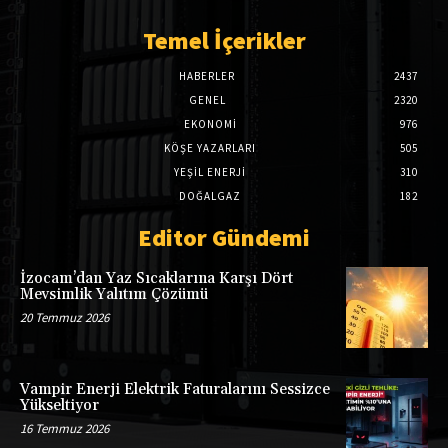
Temel İçerikler
HABERLER
2437
GENEL
2320
EKONOMI
976
KÖŞE YAZARLARI
505
YEŞİL ENERJİ
310
DOĞALGAZ
182
Editor Gündemi
İzocam’dan Yaz Sıcaklarına Karşı Dört
Mevsimlik Yalıtım Çözümü
20 Temmuz 2026
Vampir Enerji Elektrik Faturalarını Sessizce
Yükseltiyor
16 Temmuz 2026