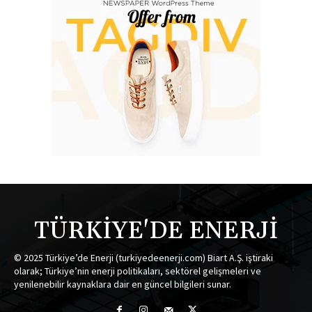
TÜRKİYE'DE ENERJİ
© 2025 Türkiye’de Enerji (turkiyedeenerji.com) Biart A.Ş. iştiraki
olarak; Türkiye’nin enerji politikaları, sektörel gelişmeleri ve
yenilenebilir kaynaklara dair en güncel bilgileri sunar.