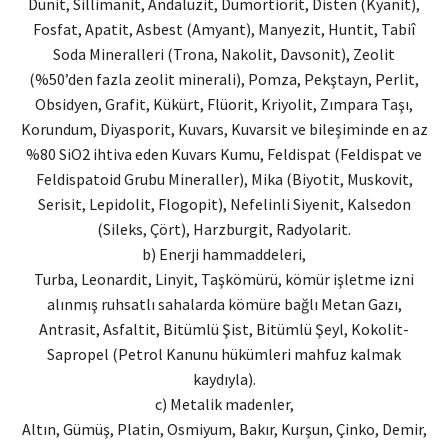
Dunit, Sillimanit, Andaluzit, Dumortiorit, Disten (Kyanit),
Fosfat, Apatit, Asbest (Amyant), Manyezit, Huntit, Tabiî
Soda Mineralleri (Trona, Nakolit, Davsonit), Zeolit
(%50’den fazla zeolit minerali), Pomza, Pekştayn, Perlit,
Obsidyen, Grafit, Kükürt, Flüorit, Kriyolit, Zımpara Taşı,
Korundum, Diyasporit, Kuvars, Kuvarsit ve bileşiminde en az
%80 SiO2 ihtiva eden Kuvars Kumu, Feldispat (Feldispat ve
Feldispatoid Grubu Mineraller), Mika (Biyotit, Muskovit,
Serisit, Lepidolit, Flogopit), Nefelinli Siyenit, Kalsedon
(Sileks, Çört), Harzburgit, Radyolarit.
b) Enerji hammaddeleri,
Turba, Leonardit, Linyit, Taşkömürü, kömür işletme izni
alınmış ruhsatlı sahalarda kömüre bağlı Metan Gazı,
Antrasit, Asfaltit, Bitümlü Şist, Bitümlü Şeyl, Kokolit-
Sapropel (Petrol Kanunu hükümleri mahfuz kalmak
kaydıyla).
c) Metalik madenler,
Altın, Gümüş, Platin, Osmiyum, Bakır, Kurşun, Çinko, Demir,