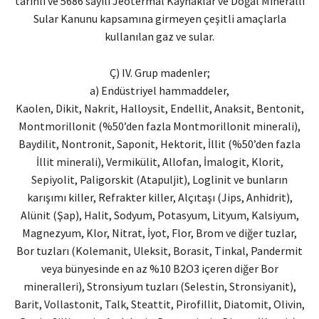
tarihli ve 5686 sayılı Jeotermal Kaynaklar ve Doğal Mineralli
Sular Kanunu kapsamına girmeyen çeşitli amaçlarla
kullanılan gaz ve sular.
Ç) IV. Grup madenler;
a) Endüstriyel hammaddeler,
Kaolen, Dikit, Nakrit, Halloysit, Endellit, Anaksit, Bentonit,
Montmorillonit (%50’den fazla Montmorillonit minerali),
Baydilit, Nontronit, Saponit, Hektorit, İllit (%50’den fazla
İllit minerali), Vermikülit, Allofan, İmalogit, Klorit,
Sepiyolit, Paligorskit (Atapuljit), Loglinit ve bunların
karışımı killer, Refrakter killer, Alçıtaşı (Jips, Anhidrit),
Alünit (Şap), Halit, Sodyum, Potasyum, Lityum, Kalsiyum,
Magnezyum, Klor, Nitrat, İyot, Flor, Brom ve diğer tuzlar,
Bor tuzları (Kolemanit, Uleksit, Borasit, Tinkal, Pandermit
veya bünyesinde en az %10 B2O3 içeren diğer Bor
mineralleri), Stronsiyum tuzları (Selestin, Stronsiyanit),
Barit, Vollastonit, Talk, Steattit, Pirofillit, Diatomit, Olivin,