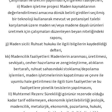
ii) Maden işletme projesi: Maden kaynaklarının
değerlendirilmesi amacına dönük belirli girdileri seçilmiş
bir teknoloji kullanarak mevcut ve potansiyel talebi
karşılamak üzere maden ve/veya madene dayalı ürünleri
üretmek için çalışmaları düzenleyen beyan niteliğindeki
raporu,
jj) Maden sicili: Ruhsat hukuku ile ilgili bilgilerin kaydedildiği
defteri,
kk) Madencilik faaliyetleri: Madenlerin aranması, üretilmesi,
sevkiyatı, cevher hazırlama ve zenginleştirme, atıkların
bertarafı, ruhsat sahasındaki stoklama/depolama
işlemleri, maden işletmelerinin kapatılması ve çevre ile
uyumlu hale getirilmesi ile ilgili tüm faaliyetler ve bu
faaliyetlere yönelik tesislerin yapılmasını,
ll) Muhtemel Rezerv: Sürekliliği görünür rezervde olduğu
kadar tarif edilemeyen, ekonomik işletilebilirliği jeolojik,
madencilik, metalürjik, ekonomik, pazarlama, hukuki,