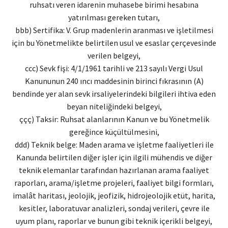
ruhsatı veren idarenin muhasebe birimi hesabına
yatırılması gereken tutarı,
bbb) Sertifika: V. Grup madenlerin aranması ve işletilmesi
için bu Yönetmelikte belirtilen usul ve esaslar çerçevesinde
verilen belgeyi,
ccc) Sevk fişi: 4/1/1961 tarihli ve 213 sayılı Vergi Usul
Kanununun 240 ıncı maddesinin birinci fıkrasının (A)
bendinde yer alan sevk irsaliyelerindeki bilgileri ihtiva eden
beyan niteliğindeki belgeyi,
ççç) Taksir: Ruhsat alanlarının Kanun ve bu Yönetmelik
gereğince küçültülmesini,
ddd) Teknik belge: Maden arama ve işletme faaliyetleri ile
Kanunda belirtilen diğer işler için ilgili mühendis ve diğer
teknik elemanlar tarafından hazırlanan arama faaliyet
raporları, arama/işletme projeleri, faaliyet bilgi formları,
imalât haritası, jeolojik, jeofizik, hidrojeolojik etüt, harita,
kesitler, laboratuvar analizleri, sondaj verileri, çevre ile
uyum planı, raporlar ve bunun gibi teknik içerikli belgeyi,