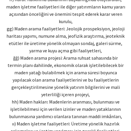
maden işletme faaliyetleri ile diğer yatırımların kamu yararı
açısından önceliğini ve önemini tespit ederek karar veren
kurulu,
gg) Maden arama faaliyetleri: Jeolojik prospeksiyon, jeoloji
haritası yapımı, numune alma, jeofizik araştırma, jeoteknik
etütler ile üretime yönelik olmayan sondaj, galeri sürme,
yarma ve kuyu açma gibi faaliyetleri,
ğğ) Maden arama projesi: Arama ruhsat sahasında bir
termin planı dahilinde, ekonomik olarak işletilebilecek bir
maden yatağı bulabilmek için arama süresi boyunca
yapılacak olan arama faaliyetlerini ve bu faaliyetlerin
gerçekleştirilmesine yönelik yatırım bilgilerini ve mali
yeterliliği içeren projeyi,
hh) Maden hakları: Madenlerin aranması, bulunması ve
işletilebilmesi için verilen izinler ve maden yataklarının
bulunmasına yardımcı olanlara tanınan maddi imkânları,
ıı) Maden işletme faaliyetleri: Üretime yönelik hazırlık
çalışmaları ve üretim yapılması için gerekli faaliyetleri,