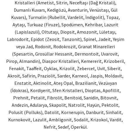
Kristalleri (Ametist, Sitrin, Neceftaşı (Dağ Kristali),
Dumanlı Kuvars, Kedigözü, Avanturin, Venüstaşı, Gül
Kuvars), Turmalin (Rubellit, Vardelit, İndigolit), Topaz,
Aytaşı, Turkuaz (Firuze), Spodümen, Kehribar, Lazurit
(Lapislazuli), Oltutaşı, Diopsit, Amozonit, Lületaşı,
Labrodorit, Epidot (Zeosit, Tanzonit), Spinel, Jadeit, Yeşim
veya Jad, Rodonit, Rodokrozit, Granat Minarelleri
(Spesartin, Grosüllar Hessanit, Dermontoit, Uvarovit,
Pirop, Almandin), Diaspor Kristalleri, Kemererit, Krizoberil,
Fenakit, Taaffeit, Oyklas, Krizolit, Zebercet, Uvit, Siberit,
Akroit, Safirin, Praziolit, Sarder, Karneol, Jaspis, Moldavit,
Enstatit, Aktinolit, Ateş Opal, Brazilianit, Vezüvyan
(İdokras), Kordiyerit, Sfen Kristalleri, Dioptas, Apofillit,
Prehnit, Petalit, Fibrolit, Benitoid, Sanidin, Bitovnit,
Andezin, Adularya, Skapolit, Natrolit, Hayün, Pektolit,
Polusit (Polluks), Datolit, Kornerupin, Danburit, Sinhalit,
Kurnokovit, Lazulit, Ambligonit, Sodalit, Krizokol, Vardit,
Nefrit, Sedef, Operkül.