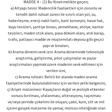
MADDE 4 – (1) Bu Yönetmelikte geçen;
a) Altyapı tesisi: Madencilik faaliyetleri için zorunlu ve
temdit dahil ruhsat süresi ile sınırlı olan yol, su,
haberleşme, enerji nakil hattı, bant konveyör, havai hat,
kuyu tesisleri, şantiye binası, yemekhane, atölye, kantar
tesisleri, maden stok alanı, pasa döküm alanı, atık barajı,
trafo, patlayıcı madde ve müştemilatı deposu gibi geçici
yapı ve binaları,
b) Arama dönemi sevk izni: Arama döneminde teknolojik
araştırma, geliştirme, pilot çalışmalar ve pazar
araştırmaları yapmak üzere madenin sevk edilmesi için
verilen izni,
c) Arama ruhsatı: Belirli bir alanda maden arama
faaliyetlerinde bulunulabilmesi için verilen yetki belgesini,
ç) Ariyet malzemesi: Kayaçların doğal ve jeolojik etkenler
sonucu kırılması, ufalanması, alterasyonu, taşınması
ve/veya yerinde çökelimi ile oluşan; çakıl, kum, silt ve mil
içeren gevşek malzeme ile yamaç molozu niteliğinde olan