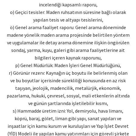
incelendiği kapsamlı raporu,
o) Geçici tesisler: Maden ruhsatının süresine bağlı olarak
yapılan tesis ve altyapı tesislerini,
ö) Genel arama faaliyet raporu: Genel arama döneminde
madene yönelik maden arama projesinde belirtilen yöntem
ve uygulamalar ile detay arama dönemine ilişkin öngörülen
sondaj, yarma, kuyu, galeri gibi arama faaliyetlerine ait
bilgileri içeren kaynak raporunu,
p) Genel Müdürlük: Maden İşleri Genel Müdürlüğünü,
r) Görünür rezerv: Kaynağın üç boyutu ile belirlenmiş olan
ve bu boyutlar içerisinde sürekliliği konusunda en az risk
taşıyan, jeolojik, madencilik, metalürjik, ekonomik,
pazarlama, hukuki, çevresel, sosyal, mali etkenlerin altında
ve günün şartlarında işletilebilir kısmı,
s) Hammadde üretim izni: Yol, demiryolu, hava limanı,
köprü, baraj, gölet, liman gibi yapı, sanat yapıları ve
inşaatlar için kamu kurum ve kuruluşları ve Yap İşlet Devret
(YİD) Modeli ile yapılan kamu yatırımları için görevli şirkete