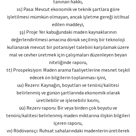
tanınan hakkı,
ss) Pasa: Mevcut ekonomik ve teknik şartlara göre
işletilmesi mümkün olmayan, ancak işletme gereği istihsal
edilen maddeyi,
şş) Proje: Yer kabuğundaki maden kaynaklarının
değerlendirilmesi amacına dönük seçilmiş bir teknoloji
kullanarak mevcut bir potansiyel talebini karşılamak üzere
mal ve cevher üretmek için çalışmaları düzenleyen beyan
niteliğinde raporu,
tt) Prospeksiyon: Maden arama faaliyetlerine mesnet teşkil
edecek ön bilgilerin toplanması işini,
uu) Rezerv: Kaynağın, boyutları ve tenörü/kalitesi
belirlenmiş ve günün şartlarında ekonomik olarak
üretilebilir ve işlenebilir kısmı,
üü) Rezerv raporu: Bir veya birden çok boyutu ve
tenörü/kalitesi belirlenmiş maden miktarına ilişkin bilgileri
içeren raporu,
vv) Rödövansçı: Ruhsat sahalarındaki madenlerin üretilerek