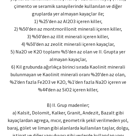
çimento ve seramik sanayilerinde kullanılan ve diğer
gruplarda yer almayan kayaçlar ile;
1) %25’den az Al2O3 içeren killer,
2) %50’den az montmorillonit minerali içeren killer,
3) %50’den az illit minerali içeren killer,
4) %50’den az zeolit minerali içeren kayaçlar,
5) Na2O ve K2O toplamı %5’den az olan ve II. Grupta yer
almayan kayaçlar,
6) Kil grubunda ağırlıkça birinci sırada Kaolinit minerali
bulunmayan ve Kaolinit minerali oranı %20’den az olan,
%2’den fazla Fe2O3 ve K2O, %1’den fazla Na2O içeren ve
%44’den az SiO2 içeren killer,
B) II. Grup madenler;
a) Kalsit, Dolomit, Kalker, Granit, Andezit, Bazalt gibi
kayaçlardan agrega, mıcır, geometrik şekil verilmeden yol,
baraj, gölet ve liman gibi alanlarda kullanılan taşlar, dolgu,
istinat ve diğer yapı duvarı gibi yerlerde kullanılan yapı