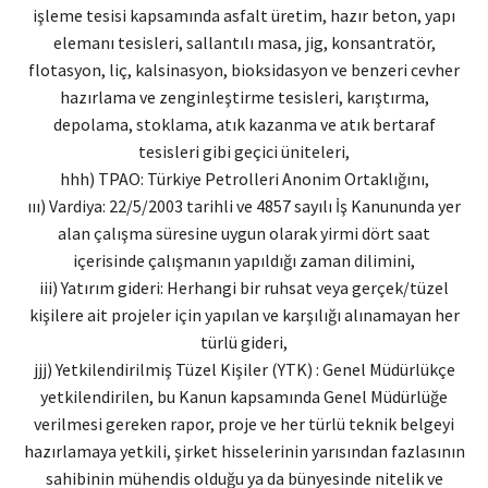
işleme tesisi kapsamında asfalt üretim, hazır beton, yapı
elemanı tesisleri, sallantılı masa, jig, konsantratör,
flotasyon, liç, kalsinasyon, bioksidasyon ve benzeri cevher
hazırlama ve zenginleştirme tesisleri, karıştırma,
depolama, stoklama, atık kazanma ve atık bertaraf
tesisleri gibi geçici üniteleri,
hhh) TPAO: Türkiye Petrolleri Anonim Ortaklığını,
ııı) Vardiya: 22/5/2003 tarihli ve 4857 sayılı İş Kanununda yer
alan çalışma süresine uygun olarak yirmi dört saat
içerisinde çalışmanın yapıldığı zaman dilimini,
iii) Yatırım gideri: Herhangi bir ruhsat veya gerçek/tüzel
kişilere ait projeler için yapılan ve karşılığı alınamayan her
türlü gideri,
jjj) Yetkilendirilmiş Tüzel Kişiler (YTK) : Genel Müdürlükçe
yetkilendirilen, bu Kanun kapsamında Genel Müdürlüğe
verilmesi gereken rapor, proje ve her türlü teknik belgeyi
hazırlamaya yetkili, şirket hisselerinin yarısından fazlasının
sahibinin mühendis olduğu ya da bünyesinde nitelik ve