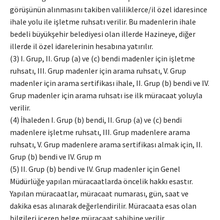
görüşünün alınmasını takiben valiliklerce/il özel idaresince
ihale yolu ile işletme ruhsatı verilir. Bu madenlerin ihale
bedeli büyükşehir belediyesi olan illerde Hazineye, diğer
illerde il özel idarelerinin hesabına yatırılır.
(3) I. Grup, II. Grup (a) ve (c) bendi madenler için işletme
ruhsatı, III. Grup madenler için arama ruhsatı, V. Grup
madenler için arama sertifikası ihale, II. Grup (b) bendi ve IV.
Grup madenler için arama ruhsatı ise ilk müracaat yoluyla
verilir.
(4) İhaleden I. Grup (b) bendi, II. Grup (a) ve (c) bendi
madenlere işletme ruhsatı, III. Grup madenlere arama
ruhsatı, V. Grup madenlere arama sertifikası almak için, II.
Grup (b) bendi ve IV. Grup m
(5) II. Grup (b) bendi ve IV. Grup madenler için Genel
Müdürlüğe yapılan müracaatlarda öncelik hakkı esastır.
Yapılan müracaatlar, müracaat numarası, gün, saat ve
dakika esas alınarak değerlendirilir. Müracaata esas olan
bilgileri içeren belge müracaat sahibine verilir.