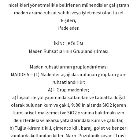
nicelikleri yönetmelikle belirlenen mühendisler çalıştıran
maden arama ruhsat sahibi veya işletmesi olan tüzel
kişileri,
ifade eder.
İKİNCİ BÖLÜM
Maden Ruhsatlarının Gruplandırılması
Maden ruhsatlarının gruplandırılması
MADDE 5 – (1) Madenler aşağıda sıralanan gruplara göre
ruhsatlandırılır:
A) I. Grup madenler;
a) İnşaat ile yol yapımında kullanılan ve tabiatta doğal
olarak bulunan kum ve çakıl, %80’in altında SiO2 içeren
kum, ariyet malzemesi ve SiO2 oranına bakılmaksızın
denizlerdeki ve akarsu yataklarındaki kum ve çakıllar,
b) Tuğla-kiremit kili, çimento kili, baraj, gölet ve benzeri
yapılarda kullanılan killer, Marn, Puzolanik kayaç (Tras),