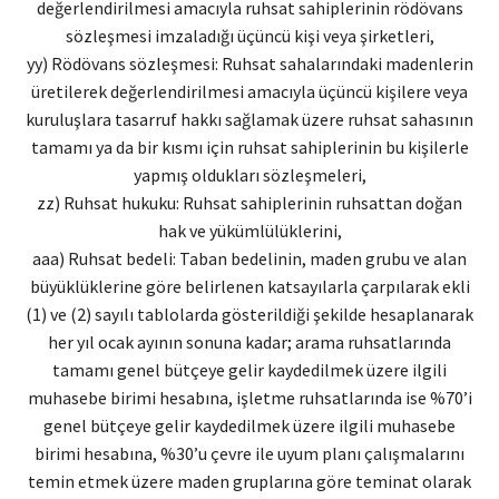
değerlendirilmesi amacıyla ruhsat sahiplerinin rödövans
sözleşmesi imzaladığı üçüncü kişi veya şirketleri,
yy) Rödövans sözleşmesi: Ruhsat sahalarındaki madenlerin
üretilerek değerlendirilmesi amacıyla üçüncü kişilere veya
kuruluşlara tasarruf hakkı sağlamak üzere ruhsat sahasının
tamamı ya da bir kısmı için ruhsat sahiplerinin bu kişilerle
yapmış oldukları sözleşmeleri,
zz) Ruhsat hukuku: Ruhsat sahiplerinin ruhsattan doğan
hak ve yükümlülüklerini,
aaa) Ruhsat bedeli: Taban bedelinin, maden grubu ve alan
büyüklüklerine göre belirlenen katsayılarla çarpılarak ekli
(1) ve (2) sayılı tablolarda gösterildiği şekilde hesaplanarak
her yıl ocak ayının sonuna kadar; arama ruhsatlarında
tamamı genel bütçeye gelir kaydedilmek üzere ilgili
muhasebe birimi hesabına, işletme ruhsatlarında ise %70’i
genel bütçeye gelir kaydedilmek üzere ilgili muhasebe
birimi hesabına, %30’u çevre ile uyum planı çalışmalarını
temin etmek üzere maden gruplarına göre teminat olarak