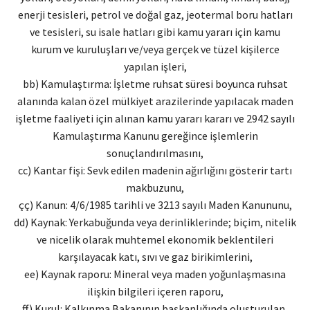
enerji tesisleri, petrol ve doğal gaz, jeotermal boru hatları
ve tesisleri, su isale hatları gibi kamu yararı için kamu
kurum ve kuruluşları ve/veya gerçek ve tüzel kişilerce
yapılan işleri,
bb) Kamulaştırma: İşletme ruhsat süresi boyunca ruhsat
alanında kalan özel mülkiyet arazilerinde yapılacak maden
işletme faaliyeti için alınan kamu yararı kararı ve 2942 sayılı
Kamulaştırma Kanunu gereğince işlemlerin
sonuçlandırılmasını,
cc) Kantar fişi: Sevk edilen madenin ağırlığını gösterir tartı
makbuzunu,
çç) Kanun: 4/6/1985 tarihli ve 3213 sayılı Maden Kanununu,
dd) Kaynak: Yerkabuğunda veya derinliklerinde; biçim, nitelik
ve nicelik olarak muhtemel ekonomik beklentileri
karşılayacak katı, sıvı ve gaz birikimlerini,
ee) Kaynak raporu: Mineral veya maden yoğunlaşmasına
ilişkin bilgileri içeren raporu,
ff) Kurul: Kalkınma Bakanının başkanlığında oluşturulan,