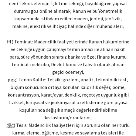
eee) Teknik eleman: İşletme tekniği, büyüklüğü ve yapısal
durumu göz önüne alınarak, Kanun ve bu Yönetmelik
kapsamında istihdam edilen maden, jeoloji, jeofizik,
makine, elektrik ve ihtiyaç halinde diğer mühendisleri,
fff) Teminat: Madencilik faaliyetlerinde Kanun hükümlerine
ve tekniğe uygun çalışmayı temin amacı ile alınan nakit
para, süre yönünden sınırsız banka ve özel finans kurumu
teminat mektubu, Devlet bono ve tahvili olarak alınan
geçici ödemeyi,
ggg) Tenör/Kalite: Tetkik, gözlem, analiz, teknolojik test,
ölçüm sonucunda ortaya konulan kalorifik değer, bome,
konsantrasyon, karat/ayar, denklik, reçeteye uygunluk gibi
fiziksel, kimyasal ve jeokimyasal özelliklerine göre piyasa
koşullarında değişik amaçlı değerlendirilebilme
kıstaslarını/oranlarını,
ğğğ) Tesis: Madencilik faaliyetleri için zorunlu olan her türlü
kırma, eleme, öğütme, kesme ve sayalama tesisleri ile