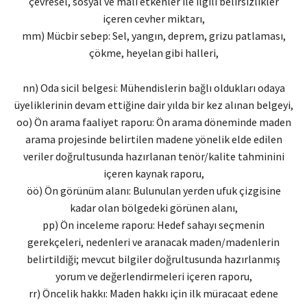
çevresel, sosyal ve mali etkenler ile ilgili belirsizlikler
içeren cevher miktarı,
mm) Mücbir sebep: Sel, yangın, deprem, grizu patlaması,
çökme, heyelan gibi halleri,
nn) Oda sicil belgesi: Mühendislerin bağlı oldukları odaya
üyeliklerinin devam ettiğine dair yılda bir kez alınan belgeyi,
oo) Ön arama faaliyet raporu: Ön arama döneminde maden
arama projesinde belirtilen madene yönelik elde edilen
veriler doğrultusunda hazırlanan tenör/kalite tahminini
içeren kaynak raporu,
öö) Ön görünüm alanı: Bulunulan yerden ufuk çizgisine
kadar olan bölgedeki görünen alanı,
pp) Ön inceleme raporu: Hedef sahayı seçmenin
gerekçeleri, nedenleri ve aranacak maden/madenlerin
belirtildiği; mevcut bilgiler doğrultusunda hazırlanmış
yorum ve değerlendirmeleri içeren raporu,
rr) Öncelik hakkı: Maden hakkı için ilk müracaat edene