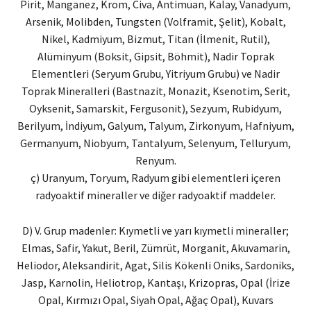
Pirit, Manganez, Krom, Civa, Antimuan, Kalay, Vanadyum,
Arsenik, Molibden, Tungsten (Volframit, Şelit), Kobalt,
Nikel, Kadmiyum, Bizmut, Titan (İlmenit, Rutil),
Alüminyum (Boksit, Gipsit, Böhmit), Nadir Toprak
Elementleri (Seryum Grubu, Yitriyum Grubu) ve Nadir
Toprak Mineralleri (Bastnazit, Monazit, Ksenotim, Serit,
Oyksenit, Samarskit, Fergusonit), Sezyum, Rubidyum,
Berilyum, İndiyum, Galyum, Talyum, Zirkonyum, Hafniyum,
Germanyum, Niobyum, Tantalyum, Selenyum, Telluryum,
Renyum.
ç) Uranyum, Toryum, Radyum gibi elementleri içeren
radyoaktif mineraller ve diğer radyoaktif maddeler.
D) V. Grup madenler: Kıymetli ve yarı kıymetli mineraller;
Elmas, Safir, Yakut, Beril, Zümrüt, Morganit, Akuvamarin,
Heliodor, Aleksandirit, Agat, Silis Kökenli Oniks, Sardoniks,
Jasp, Karnolin, Heliotrop, Kantaşı, Krizopras, Opal (İrize
Opal, Kırmızı Opal, Siyah Opal, Ağaç Opal), Kuvars