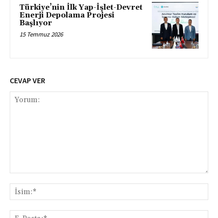
Türkiye’nin İlk Yap-İşlet-Devret
Enerji Depolama Projesi
Başlıyor
15 Temmuz 2026
CEVAP VER
Yorum:
İsi
E-