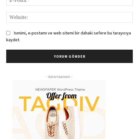
Pos
Web
Ismimi, e-postamı ve web sitemi bir dahaki sefere bu tarayıcıya
kaydet.
- Advertisement -