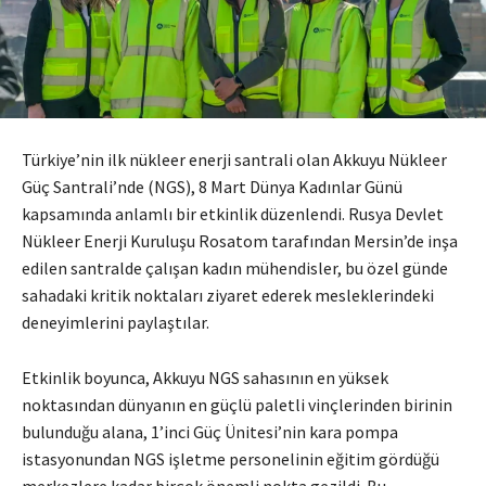
Türkiye’nin ilk nükleer enerji santrali olan Akkuyu Nükleer
Güç Santrali’nde (NGS), 8 Mart Dünya Kadınlar Günü
kapsamında anlamlı bir etkinlik düzenlendi. Rusya Devlet
Nükleer Enerji Kuruluşu Rosatom tarafından Mersin’de inşa
edilen santralde çalışan kadın mühendisler, bu özel günde
sahadaki kritik noktaları ziyaret ederek mesleklerindeki
deneyimlerini paylaştılar.
Etkinlik boyunca, Akkuyu NGS sahasının en yüksek
noktasından dünyanın en güçlü paletli vinçlerinden birinin
bulunduğu alana, 1’inci Güç Ünitesi’nin kara pompa
istasyonundan NGS işletme personelinin eğitim gördüğü
merkezlere kadar birçok önemli nokta gezildi. Bu