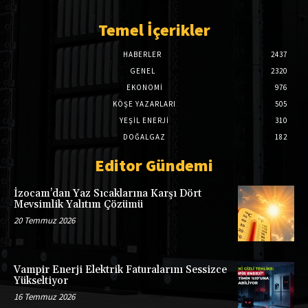
Temel İçerikler
HABERLER
2437
GENEL
2320
EKONOMI
976
KÖŞE YAZARLARI
505
YEŞİL ENERJİ
310
DOĞALGAZ
182
Editor Gündemi
İzocam’dan Yaz Sıcaklarına Karşı Dört
Mevsimlik Yalıtım Çözümü
20 Temmuz 2026
Vampir Enerji Elektrik Faturalarını Sessizce
Yükseltiyor
16 Temmuz 2026