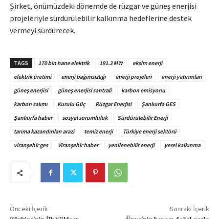
Şirket, önümüzdeki dönemde de rüzgar ve güneş enerjisi
projeleriyle sürdürülebilir kalkınma hedeflerine destek
vermeyi sürdürecek.
TAGS
170 bin hane elektrik
191.3 MW
eksim enerji
elektrik üretimi
enerji bağımsızlığı
enerji projeleri
enerji yatırımları
güneş enerjisi
güneş enerjisi santrali
karbon emisyonu
karbon salımı
Kurulu Güç
Rüzgar Enerjisi
Şanlıurfa GES
Şanlıurfa haber
sosyal sorumluluk
Sürdürülebilir Enerji
tarıma kazandırılan arazi
temiz enerji
Türkiye enerji sektörü
viranşehir ges
Viranşehir haber
yenilenebilir enerji
yerel kalkınma
Önceki İçerik
Sonraki İçerik