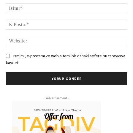
İsi
E-
Pos
Web
Ismimi, e-postamı ve web sitemi bir dahaki sefere bu tarayıcıya
kaydet.
- Advertisement -