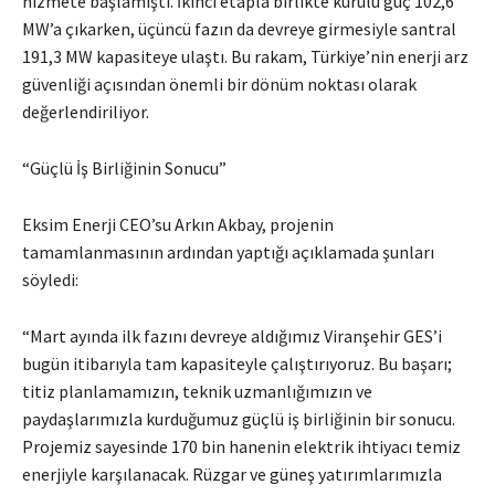
hizmete başlamıştı. İkinci etapla birlikte kurulu güç 102,6
MW’a çıkarken, üçüncü fazın da devreye girmesiyle santral
191,3 MW kapasiteye ulaştı. Bu rakam, Türkiye’nin enerji arz
güvenliği açısından önemli bir dönüm noktası olarak
değerlendiriliyor.
“Güçlü İş Birliğinin Sonucu”
Eksim Enerji CEO’su Arkın Akbay, projenin
tamamlanmasının ardından yaptığı açıklamada şunları
söyledi:
“Mart ayında ilk fazını devreye aldığımız Viranşehir GES’i
bugün itibarıyla tam kapasiteyle çalıştırıyoruz. Bu başarı;
titiz planlamamızın, teknik uzmanlığımızın ve
paydaşlarımızla kurduğumuz güçlü iş birliğinin bir sonucu.
Projemiz sayesinde 170 bin hanenin elektrik ihtiyacı temiz
enerjiyle karşılanacak. Rüzgar ve güneş yatırımlarımızla