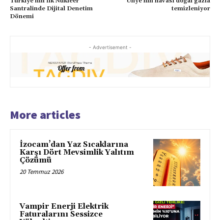
Türkiye’nin İlk Nükleer
Ünye’nin havası doğal gazla
Santralinde Dijital Denetim
temizleniyor
Dönemi
- Advertisement -
More articles
İzocam’dan Yaz Sıcaklarına
Karşı Dört Mevsimlik Yalıtım
Çözümü
20 Temmuz 2026
Vampir Enerji Elektrik
Faturalarını Sessizce