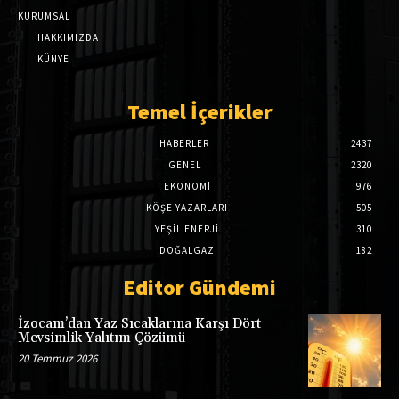
KURUMSAL
HAKKIMIZDA
KÜNYE
Temel İçerikler
HABERLER
2437
GENEL
2320
EKONOMI
976
KÖŞE YAZARLARI
505
YEŞİL ENERJİ
310
DOĞALGAZ
182
Editor Gündemi
İzocam’dan Yaz Sıcaklarına Karşı Dört
Mevsimlik Yalıtım Çözümü
20 Temmuz 2026