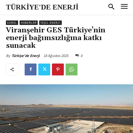
TÜRKİYE'DE ENERJİ
GENEL
HABERLER
YEŞİL ENERJİ
Viranşehir GES Türkiye’nin
enerji bağımsızlığına katkı
sunacak
18 Ağustos 2025
0
By
Türkiye'de Enerji