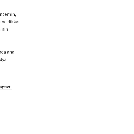
öntemin,
üne dikkat
inin
nda ana
edya
siyaset