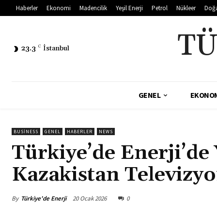
Haberler
Ekonomi
Madencilik
Yeşil Enerji
Petrol
Nükleer
Doğ
TÜ
23.3
C
İstanbul
GENEL
EKONO
BUSINESS
GENEL
HABERLER
NEWS
Türkiye’de Enerji’de
Kazakistan Televiz
By
Türkiye'de Enerji
20 Ocak 2026
0