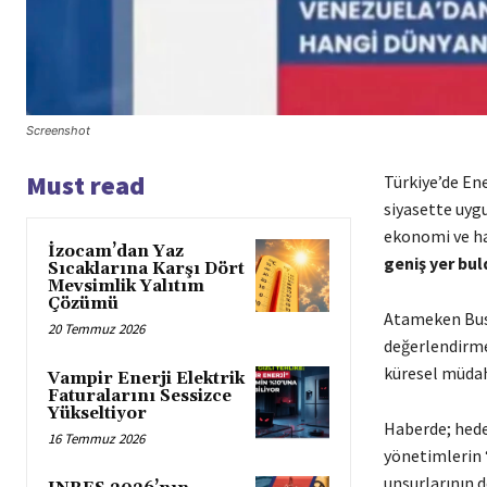
Screenshot
Must read
Türkiye’de En
siyasette uyg
ekonomi ve h
İzocam’dan Yaz
geniş yer bul
Sıcaklarına Karşı Dört
Mevsimlik Yalıtım
Çözümü
Atameken Busi
20 Temmuz 2026
değerlendirme
küresel müdah
Vampir Enerji Elektrik
Faturalarını Sessizce
Yükseltiyor
Haberde; hedef
16 Temmuz 2026
yönetimlerin “
unsurlarının d