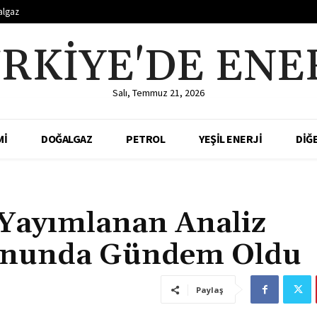
algaz
RKIYE'DE ENE
Salı, Temmuz 21, 2026
Mİ
DOĞALGAZ
PETROL
YEŞİL ENERJİ
DİĞ
 Yayımlanan Analiz
yonunda Gündem Oldu
Paylaş