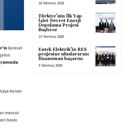
16 Temmuz 2026
Türkiye’nin İlk Yap-
İşlet-Devret Enerji
Depolama Projesi
Başlıyor
15 Temmuz 2026
r’in
küresel
Entek Elektrik’in RES
projesine uluslararası
gelen
finansman başarısı
gramında
5 Temmuz 2026
rtaya konan
ndan mevcut
eri baskı