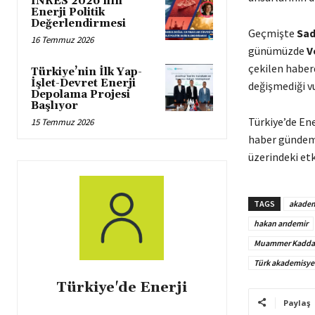
INRES 2026’nın
Enerji Politik
Değerlendirmesi
Geçmişte
Sad
16 Temmuz 2026
günümüzde
V
çekilen haber
Türkiye’nin İlk Yap-
İşlet-Devret Enerji
değişmediği v
Depolama Projesi
Başlıyor
Türkiye’de En
15 Temmuz 2026
haber gündemi
üzerindeki etk
TAGS
akadem
hakan arıdemir
Muammer Kadda
Türk akademisye
Türkiye'de Enerji
Paylaş