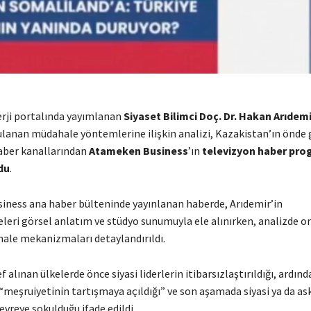
erji portalında yayımlanan
Siyaset Bilimci Doç. Dr. Hakan Arıdemi
ulanan müdahale yöntemlerine ilişkin analizi, Kazakistan’ın önde 
aber kanallarından
Atameken Business
’ın
televizyon haber pro
du
.
ness ana haber bülteninde yayınlanan haberde, Arıdemir’in
leri görsel anlatım ve stüdyo sunumuyla ele alınırken, analizde o
ale mekanizmaları detaylandırıldı.
 alınan ülkelerde önce siyasi liderlerin itibarsızlaştırıldığı, ardı
meşruiyetinin tartışmaya açıldığı” ve son aşamada siyasi ya da ask
evreye sokulduğu ifade edildi.