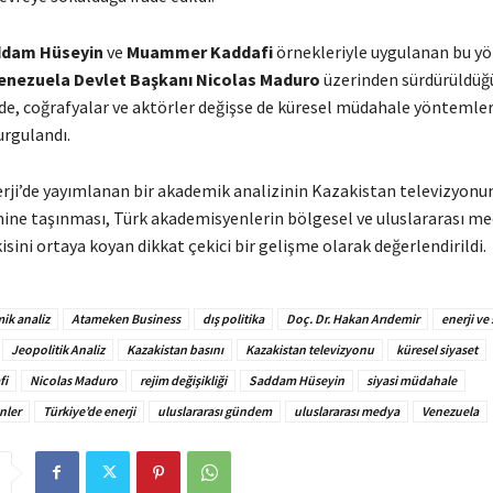
dam Hüseyin
ve
Muammer Kaddafi
örnekleriyle uygulanan bu y
enezuela Devlet Başkanı Nicolas Maduro
üzerinden sürdürüldüğ
de, coğrafyalar ve aktörler değişse de küresel müdahale yöntemler
urgulandı.
erji’de yayımlanan bir akademik analizinin Kazakistan televizyonu
ne taşınması, Türk akademisyenlerin bölgesel ve uluslararası m
isini ortaya koyan dikkat çekici bir gelişme olarak değerlendirildi.
ik analiz
Atameken Business
dış politika
Doç. Dr. Hakan Arıdemir
enerji ve 
Jeopolitik Analiz
Kazakistan basını
Kazakistan televizyonu
küresel siyaset
fi
Nicolas Maduro
rejim değişikliği
Saddam Hüseyin
siyasi müdahale
nler
Türkiye’de enerji
uluslararası gündem
uluslararası medya
Venezuela