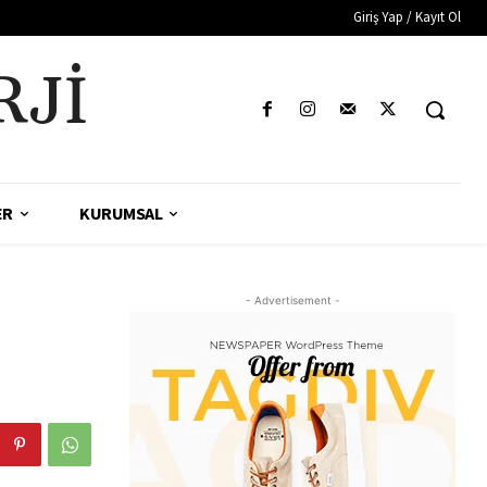
Giriş Yap / Kayıt Ol
RJI
ER
KURUMSAL
- Advertisement -