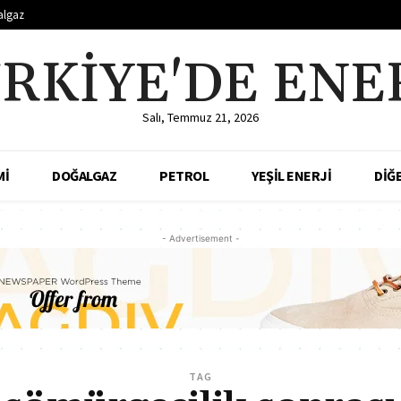
algaz
RKIYE'DE ENE
Salı, Temmuz 21, 2026
Mİ
DOĞALGAZ
PETROL
YEŞİL ENERJİ
DİĞ
- Advertisement -
TAG