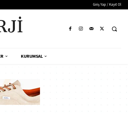
Giriş Yap / Kayıt Ol
RJI
ER
KURUMSAL