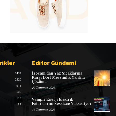
rikler
Editor Gündemi
İzocam’dan Yaz Sıcaklarına
2437
Karşı Dört Mevsimlik Yalıtım
2320
Çözümü
976
20 Temmuz 2026
505
310
Vampir Enerji Elektrik
Faturalarını Sessizce Yükseltiyor
182
16 Temmuz 2026