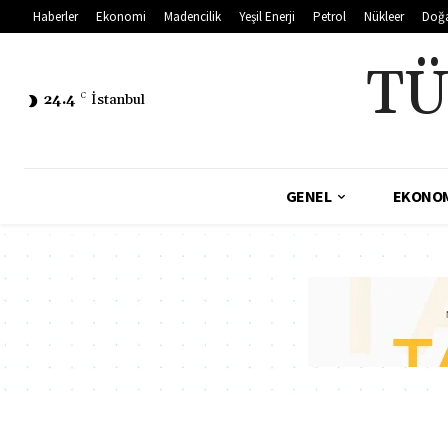
Haberler
Ekonomi
Madencilik
Yeşil Enerji
Petrol
Nükleer
Doğ
TÜ
24.4
C
İstanbul
GENEL
EKONO