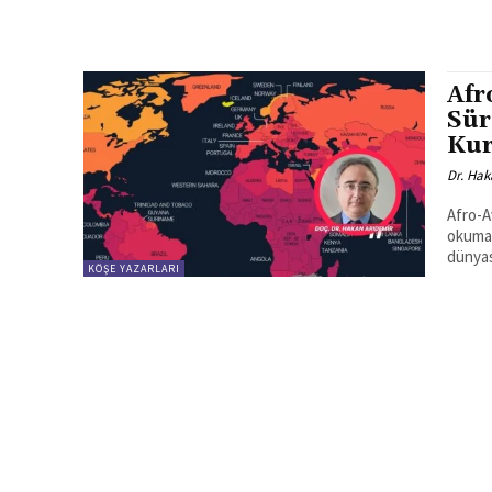
Afr
Sür
Kur
Dr. Hak
Afro-A
okuma 
dünyas
KÖŞE YAZARLARI