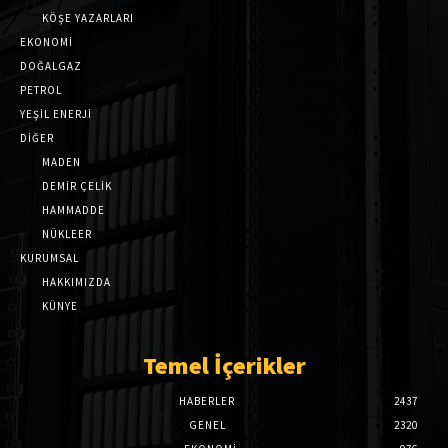
KÖŞE YAZARLARI
EKONOMİ
DOĞALGAZ
PETROL
YEŞİL ENERJİ
DİĞER
MADEN
DEMİR ÇELİK
HAMMADDE
NÜKLEER
KURUMSAL
HAKKIMIZDA
KÜNYE
Temel İçerikler
HABERLER
2437
GENEL
2320