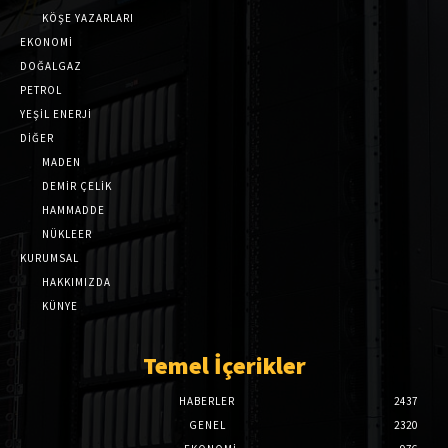
KÖŞE YAZARLARI
EKONOMİ
DOĞALGAZ
PETROL
YEŞİL ENERJİ
DİĞER
MADEN
DEMİR ÇELİK
HAMMADDE
NÜKLEER
KURUMSAL
HAKKIMIZDA
KÜNYE
Temel İçerikler
HABERLER
2437
GENEL
2320