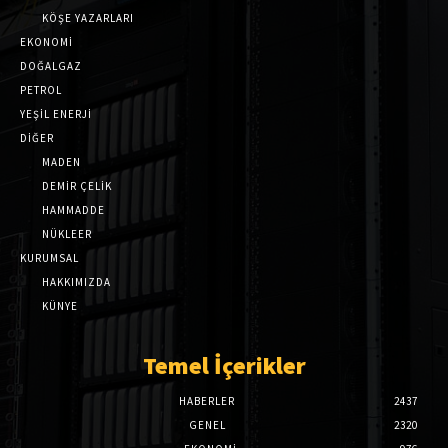
KÖŞE YAZARLARI
EKONOMİ
DOĞALGAZ
PETROL
YEŞİL ENERJİ
DİĞER
MADEN
DEMİR ÇELİK
HAMMADDE
NÜKLEER
KURUMSAL
HAKKIMIZDA
KÜNYE
Temel İçerikler
HABERLER
2437
GENEL
2320