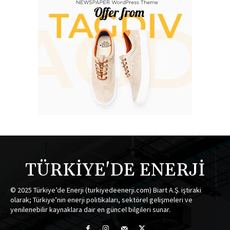
TÜRKİYE'DE ENERJİ
© 2025 Türkiye’de Enerji (turkiyedeenerji.com) Biart A.Ş. iştiraki
olarak; Türkiye’nin enerji politikaları, sektörel gelişmeleri ve
yenilenebilir kaynaklara dair en güncel bilgileri sunar.