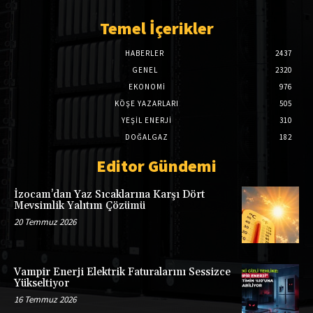
Temel İçerikler
HABERLER
2437
GENEL
2320
EKONOMI
976
KÖŞE YAZARLARI
505
YEŞİL ENERJİ
310
DOĞALGAZ
182
Editor Gündemi
İzocam’dan Yaz Sıcaklarına Karşı Dört
Mevsimlik Yalıtım Çözümü
20 Temmuz 2026
Vampir Enerji Elektrik Faturalarını Sessizce
Yükseltiyor
16 Temmuz 2026