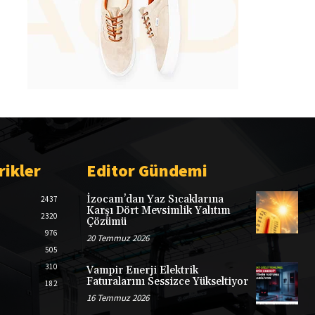
rikler
Editor Gündemi
İzocam’dan Yaz Sıcaklarına
2437
Karşı Dört Mevsimlik Yalıtım
2320
Çözümü
976
20 Temmuz 2026
505
310
Vampir Enerji Elektrik
Faturalarını Sessizce Yükseltiyor
182
16 Temmuz 2026