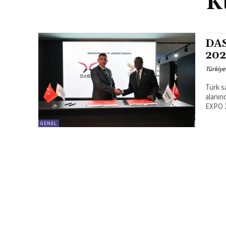
K
DAS
202
Türkiye
Türk s
alanın
EXPO 2
GENEL