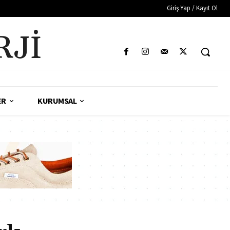
Giriş Yap / Kayıt Ol
RJI
ER
KURUMSAL