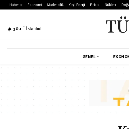
Haberler
Ekonomi
Madencilik
Yeşil Enerji
Petrol
Nükleer
Doğ
TÜ
30.1
C
İstanbul
GENEL
EKONO