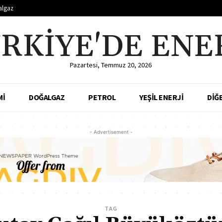
algaz
RKIYE'DE ENE
Pazartesi, Temmuz 20, 2026
Mİ
DOĞALGAZ
PETROL
YEŞİL ENERJİ
DİĞ
- Advertisement -
TAG