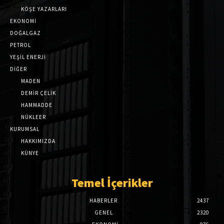
KÖŞE YAZARLARI
EKONOMİ
DOĞALGAZ
PETROL
YEŞİL ENERJİ
DİĞER
MADEN
DEMİR ÇELİK
HAMMADDE
NÜKLEER
KURUMSAL
HAKKIMIZDA
KÜNYE
Temel İçerikler
HABERLER
2437
GENEL
2320