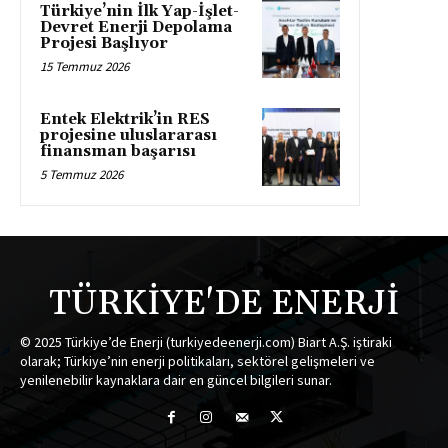
Türkiye’nin İlk Yap-İşlet-
Devret Enerji Depolama
Projesi Başlıyor
15 Temmuz 2026
Entek Elektrik’in RES
projesine uluslararası
finansman başarısı
5 Temmuz 2026
TÜRKİYE'DE ENERJİ
© 2025 Türkiye’de Enerji (turkiyedeenerji.com) Biart A.Ş. iştiraki
olarak; Türkiye’nin enerji politikaları, sektörel gelişmeleri ve
yenilenebilir kaynaklara dair en güncel bilgileri sunar.