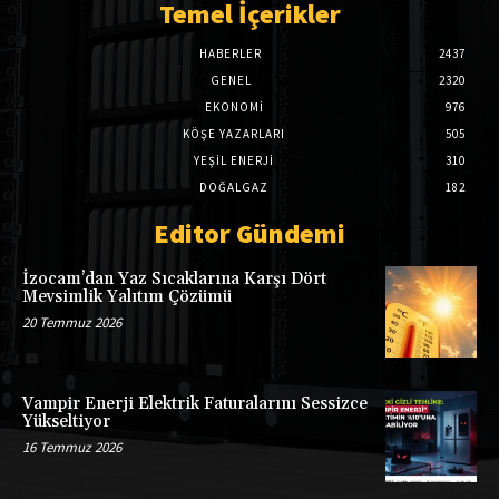
Temel İçerikler
HABERLER
2437
GENEL
2320
EKONOMI
976
KÖŞE YAZARLARI
505
YEŞİL ENERJİ
310
DOĞALGAZ
182
Editor Gündemi
İzocam’dan Yaz Sıcaklarına Karşı Dört
Mevsimlik Yalıtım Çözümü
20 Temmuz 2026
Vampir Enerji Elektrik Faturalarını Sessizce
Yükseltiyor
16 Temmuz 2026