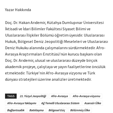
Yazar Hakkında
Doç. Dr. Hakan Arıdemir, Kütahya Dumlupınar Üniversitesi
İktisadi ve İdari Bilimler Fakültesi Siyaset Bilimi ve
Uluslararası İlişkiler Bölümü öğretim üyesidir. Uluslararası
Hukuk, Bölgesel Deniz Jeopolitiği Meseleleri ve Uluslararası
Deniz Hukuku alanında çalışmalarını sürdürmektedir. Afro-
Avrasya Araştırmaları Enstitüsü’nün kurucu başkanı olan
Doç. Dr. Arıdemir, ulusal ve uluslararası düzeyde birçok
akademik projeye, çalıştaya ve yayın faaliyetlerine öncülük
etmektedir. Türkiye’nin Afro-Avrasya vizyonu ve Türk
dünyası stratejileri üzerine analizler üretmektedir.
TAGS
21. Yüzyıl Jeopolitiği
Afro-Avrasya
Afro-Avrasya vizyonu
Afro-Avrasya Yaklaşımı
Ağ Temelli Uluslararası Sistem
Asansör Ülke
Bağlantısallık
Batılılaşma
Bölgesel Güç
Bölünmüş Ülke