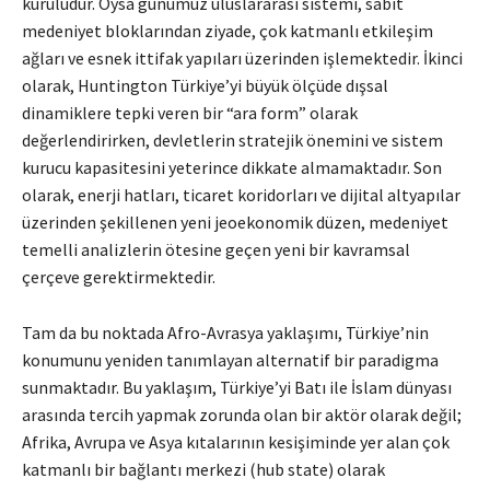
kuruludur. Oysa günümüz uluslararası sistemi, sabit
medeniyet bloklarından ziyade, çok katmanlı etkileşim
ağları ve esnek ittifak yapıları üzerinden işlemektedir. İkinci
olarak, Huntington Türkiye’yi büyük ölçüde dışsal
dinamiklere tepki veren bir “ara form” olarak
değerlendirirken, devletlerin stratejik önemini ve sistem
kurucu kapasitesini yeterince dikkate almamaktadır. Son
olarak, enerji hatları, ticaret koridorları ve dijital altyapılar
üzerinden şekillenen yeni jeoekonomik düzen, medeniyet
temelli analizlerin ötesine geçen yeni bir kavramsal
çerçeve gerektirmektedir.
Tam da bu noktada Afro-Avrasya yaklaşımı, Türkiye’nin
konumunu yeniden tanımlayan alternatif bir paradigma
sunmaktadır. Bu yaklaşım, Türkiye’yi Batı ile İslam dünyası
arasında tercih yapmak zorunda olan bir aktör olarak değil;
Afrika, Avrupa ve Asya kıtalarının kesişiminde yer alan çok
katmanlı bir bağlantı merkezi (hub state) olarak