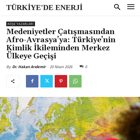
TÜRKİYE'DE ENERJİ
KÖŞE YAZARLARI
Medeniyetler Çatışmasından
Afro-Avrasya’ya: Türkiye’nin
Kimlik İkileminden Merkez
Ülkeye Geçişi
20 Nisan 2026
0
By
Dr. Hakan Arıdemir