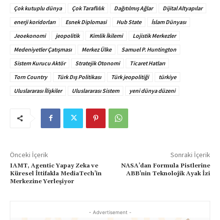
Çok kutuplu dünya
Çok Taraflılık
Dağıtılmış Ağlar
Dijital Altyapılar
enerji koridorları
Esnek Diplomasi
Hub State
İslam Dünyası
Jeoekonomi
jeopolitik
Kimlik İkilemi
Lojistik Merkezler
Medeniyetler Çatışması
Merkez Ülke
Samuel P. Huntington
Sistem Kurucu Aktör
Stratejik Otonomi
Ticaret Hatları
Torn Country
Türk Dış Politikası
Türk jeopolitiği
türkiye
Uluslararası İlişkiler
Uluslararası Sistem
yeni dünya düzeni
Önceki İçerik
Sonraki İçerik
IAMT, Agentic Yapay Zeka ve
NASA’dan Formula Pistlerine
Küresel İttifakla MediaTech’in
ABB’nin Teknolojik Ayak İzi
Merkezine Yerleşiyor
- Advertisement -