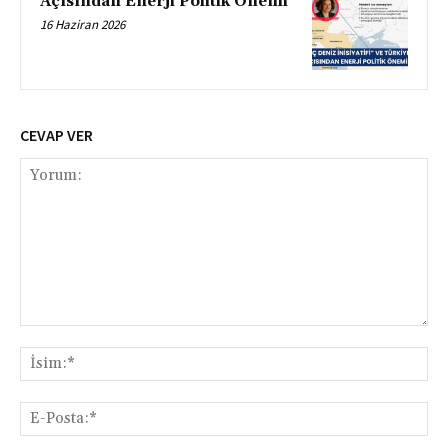
Açısından Enerji Politik Önemi
16 Haziran 2026
CEVAP VER
Yorum:
İsi
E-
Pos