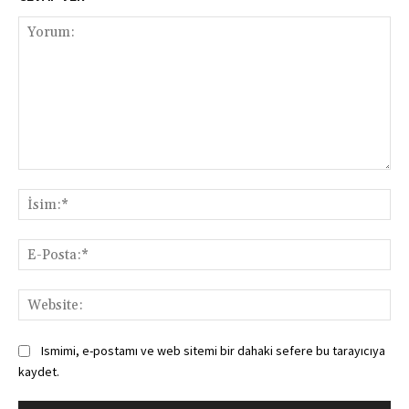
Yorum:
İsi
E-
Pos
Web
Ismimi, e-postamı ve web sitemi bir dahaki sefere bu tarayıcıya
kaydet.