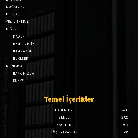
DOĞALGAZ
PETROL
YEŞİL ENERJİ
DİĞER
MADEN
DEMİR ÇELİK
HAMMADDE
NÜKLEER
KURUMSAL
HAKKIMIZDA
KÜNYE
Temel İçerikler
HABERLER
2437
GENEL
2320
EKONOMI
976
KÖŞE YAZARLARI
505