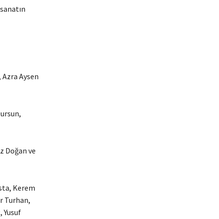
 sanatın
, Azra Aysen
ursun,
iz Doğan ve
osta, Kerem
r Turhan,
, Yusuf