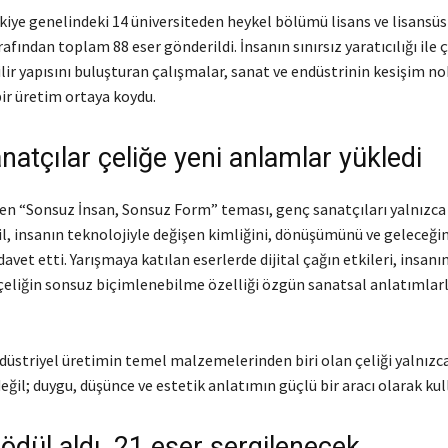
kiye genelindeki 14 üniversiteden heykel bölümü lisans ve lisansüs
rafından toplam 88 eser gönderildi. İnsanın sınırsız yaratıcılığı ile ç
lir yapısını buluşturan çalışmalar, sanat ve endüstrinin kesişim n
bir üretim ortaya koydu.
atçılar çeliğe yeni anlamlar yükledi
enen “Sonsuz İnsan, Sonsuz Form” teması, genç sanatçıları yalnızca
l, insanın teknolojiyle değişen kimliğini, dönüşümünü ve geleceğin
vet etti. Yarışmaya katılan eserlerde dijital çağın etkileri, insan
 çeliğin sonsuz biçimlenebilme özelliği özgün sanatsal anlatımlar
düstriyel üretimin temel malzemelerinden biri olan çeliği yalnızca
eğil; duygu, düşünce ve estetik anlatımın güçlü bir aracı olarak kul
ödül aldı, 21 eser sergilenecek