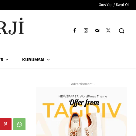
Giriş Yap / Kayıt Ol
RJI
ER
KURUMSAL
- Advertisement -