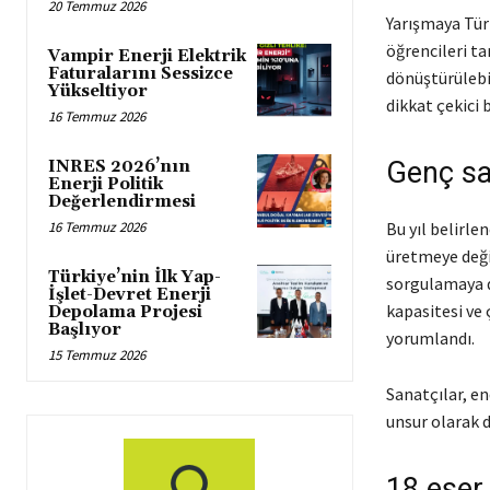
20 Temmuz 2026
Yarışmaya Tür
öğrencileri ta
Vampir Enerji Elektrik
Faturalarını Sessizce
dönüştürülebi
Yükseltiyor
dikkat çekici 
16 Temmuz 2026
Genç san
INRES 2026’nın
Enerji Politik
Değerlendirmesi
16 Temmuz 2026
Bu yıl belirl
üretmeye deği
Türkiye’nin İlk Yap-
sorgulamaya da
İşlet-Devret Enerji
kapasitesi ve
Depolama Projesi
Başlıyor
yorumlandı.
15 Temmuz 2026
Sanatçılar, en
unsur olarak d
18 eser 