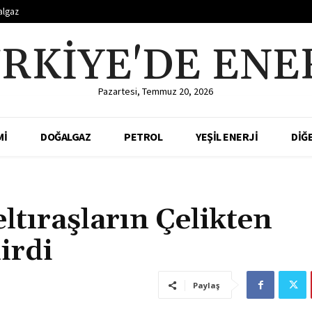
algaz
RKIYE'DE ENE
Pazartesi, Temmuz 20, 2026
Mİ
DOĞALGAZ
PETROL
YEŞİL ENERJİ
DİĞ
tıraşların Çelikten
irdi
Paylaş