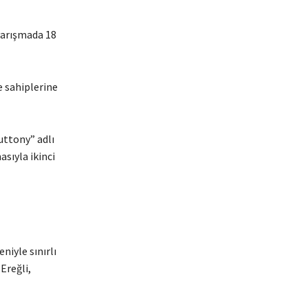
yarışmada 18
 sahiplerine
luttony” adlı
asıyla ikinci
niyle sınırlı
Ereğli,