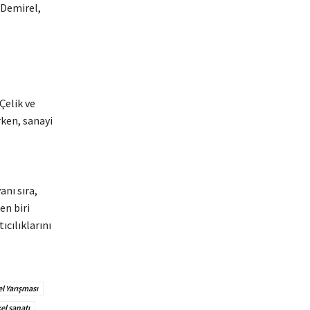
 Demirel,
Çelik ve
rken, sanayi
anı sıra,
en biri
ıcılıklarını
l Yarışması
el sanatı