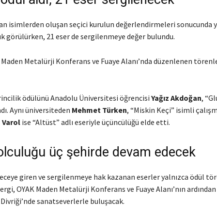
n isimlerden oluşan seçici kurulun değerlendirmeleri sonucunda 
ık görülürken, 21 eser de sergilenmeye değer bulundu.
 Maden Metalürji Konferans ve Fuaye Alanı’nda düzenlenen törenle
incilik ödülünü Anadolu Üniversitesi öğrencisi
Yağız Akdoğan
, “G
dı. Aynı üniversiteden
Mehmet Türken
, “Miskin Keçi” isimli çalışm
 Varol
ise “Altüst” adlı eseriyle üçüncülüğü elde etti.
olculuğu üç şehirde devam edecek
ceye giren ve sergilenmeye hak kazanan eserler yalnızca ödül töre
ergi, OYAK Maden Metalürji Konferans ve Fuaye Alanı’nın ardından 
Divriği’nde sanatseverlerle buluşacak.