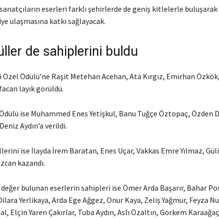
anatçıların eserleri farklı şehirlerde de geniş kitlelerle buluşarak
iye ulaşmasına katkı sağlayacak.
ller de sahiplerini buldu
i Özel Ödülü’ne Raşit Metehan Acehan, Ata Kırgız, Emirhan Özkök
Afacan layık görüldü.
Ödülü ise Muhammed Enes Yetişkul, Banu Tuğçe Öztopaç, Özden D
Deniz Aydın’a verildi.
lerini ise İlayda İrem Baratan, Enes Uçar, Vakkas Emre Yılmaz, Gül
zcan kazandı.
değer bulunan eserlerin sahipleri ise Ömer Arda Başarır, Bahar P
ilara Yerlikaya, Arda Ege Ağgez, Onur Kaya, Zeliş Yağmur, Feyza Nu
al, Elçin Yaren Çakırlar, Tuba Aydın, Aslı Özaltın, Görkem Karaağaç