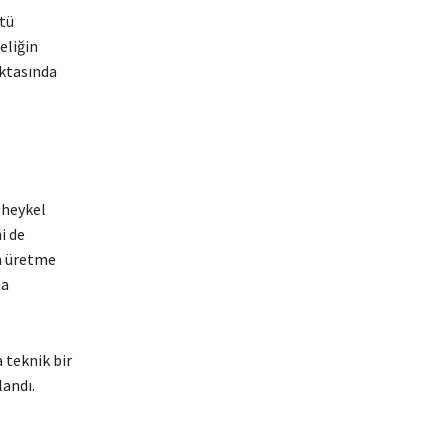
tü
eliğin
oktasında
 heykel
i de
ın üretme
la
 teknik bir
landı.