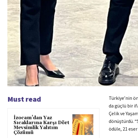
Must read
Türkiye’nin ön
da güçlü bir i
Çelik ve Yaşam
İzocam’dan Yaz
dönüştürdü. “
Sıcaklarına Karşı Dört
Mevsimlik Yalıtım
ödüle, 21 eser
Çözümü