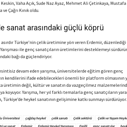
 Keskin, Vaha Açık, Sude Naz Ayaz, Mehmet Ali Çetinkaya, Mustafa
a ve Çağrı Kınık oldu.
le sanat arasındaki güçlü köprü
 asırdır Türkiye’nin çelik üretimine yön veren Erdemir, düzenlediği 
Yarışması ile genç sanatçıların üretimlerini desteklemeyi sürdürü
ındaki bağı da güçlendiriyor.
kesintisiz devam eden yarışma, üniversitelerde eğitim gören genç
ın kendilerini ifade edebilecekleri önemli bir platform olmasının y
zca üretimin değil, kültür ve sanatın da vazgeçilmez malzemelerind
a koyuyor. Yarışma, her yıl farklı temalarla genç sanatçıların yarat
, Türkiye’de heykel sanatının gelişimine katkı sunmayı sürdürüyor.
 Üniversitesi
çağdaş heykel
çelik sanatı
Çelik sektörü
Çelik ve Yaşam Heyke
ri ve sanat
Erdemir
Erdemir Heykel Yarışması
Ereğli
genç sanatçılar
heyk