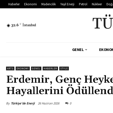
Haberler
Ekonomi
Madencilik
Yeşil Enerji
Petrol
Nükleer
Doğ
TÜ
32.6
C
İstanbul
GENEL
EKONO
ARTS
EKONOMI
GENEL
HABERLER
STYLE
Erdemir, Genç Heykel
Hayallerini Ödüllend
By
Türkiye'de Enerji
26 Haziran 2026
0