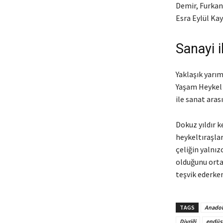
Demir, Furkan
Esra Eylül Kay
Sanayi i
Yaklaşık yarım
Yaşam Heykel 
ile sanat aras
Dokuz yıldır 
heykeltıraşlar
çeliğin yalnı
olduğunu ortay
teşvik ederken
TAGS
Anadolu
Divriği
endüst