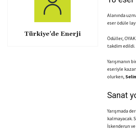
Alanında uzma
eser ödüle lay
Türkiye'de Enerji
Ödüller, OYAK
takdim edildi.
Yarışmanın bir
eseriyle kazan
olurken,
Selin
Sanat y
Yarışmada dere
kalmayacak. S
İskenderun ve 