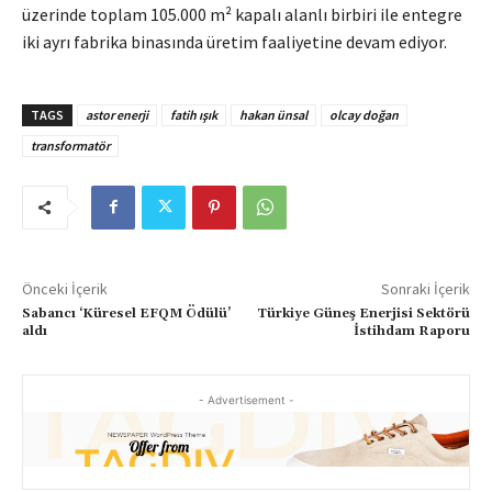
üzerinde toplam 105.000 m² kapalı alanlı birbiri ile entegre
iki ayrı fabrika binasında üretim faaliyetine devam ediyor.
TAGS
astor enerji
fatih ışık
hakan ünsal
olcay doğan
transformatör
Önceki İçerik
Sonraki İçerik
Sabancı ‘Küresel EFQM Ödülü’
Türkiye Güneş Enerjisi Sektörü
aldı
İstihdam Raporu
- Advertisement -