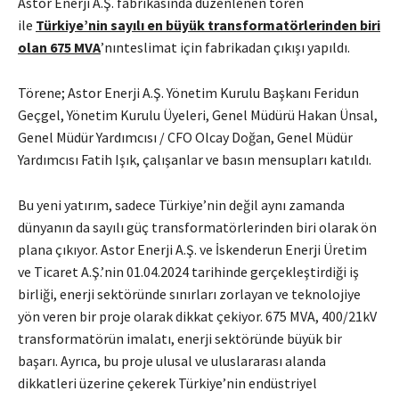
Astor Enerji A.Ş. fabrikasında düzenlenen tören
ile
Türkiye’nin sayılı en büyük transformatörlerinden biri
olan 675 MVA
’nın
teslimat için fabrikadan çıkışı yapıldı.
Törene; Astor Enerji A.Ş. Yönetim Kurulu Başkanı Feridun
Geçgel, Yönetim Kurulu Üyeleri, Genel Müdürü Hakan Ünsal,
Genel Müdür Yardımcısı / CFO Olcay Doğan, Genel Müdür
Yardımcısı Fatih Işık, çalışanlar ve basın mensupları katıldı.
Bu yeni yatırım, sadece Türkiye’nin değil aynı zamanda
dünyanın da sayılı güç transformatörlerinden biri olarak ön
plana çıkıyor. Astor Enerji A.Ş. ve İskenderun Enerji Üretim
ve Ticaret A.Ş.’nin 01.04.2024 tarihinde gerçekleştirdiği iş
birliği, enerji sektöründe sınırları zorlayan ve teknolojiye
yön veren bir proje olarak dikkat çekiyor. 675 MVA, 400/21kV
transformatörün imalatı, enerji sektöründe büyük bir
başarı. Ayrıca, bu proje ulusal ve uluslararası alanda
dikkatleri üzerine çekerek Türkiye’nin endüstriyel