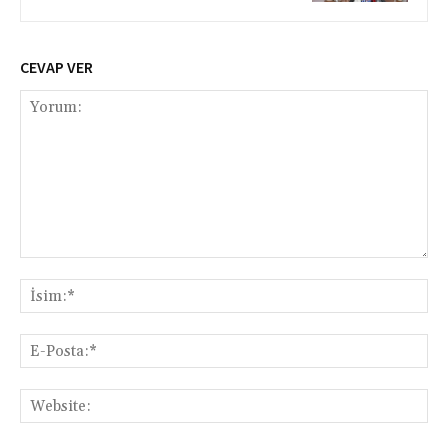
CEVAP VER
Yorum:
İsi
E-
Pos
Web