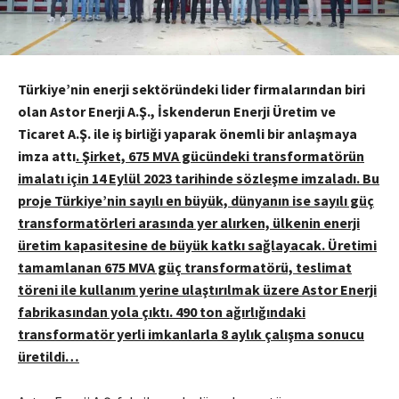
Türkiye’nin enerji sektöründeki lider firmalarından biri
olan Astor Enerji A.Ş., İskenderun Enerji Üretim ve
Ticaret A.Ş. ile iş birliği yaparak önemli bir anlaşmaya
imza attı
. Şirket, 675 MVA gücündeki transformatörün
imalatı için 14 Eylül 2023 tarihinde sözleşme imzaladı. Bu
proje Türkiye’nin sayılı en büyük, dünyanın ise sayılı güç
transformatörleri arasında yer alırken, ülkenin enerji
üretim kapasitesine de büyük katkı sağlayacak. Üretimi
tamamlanan 675 MVA güç transformatörü, teslimat
töreni ile kullanım yerine ulaştırılmak üzere Astor Enerji
fabrikasından yola çıktı. 490 ton ağırlığındaki
transformatör yerli imkanlarla 8 aylık çalışma sonucu
üretildi…