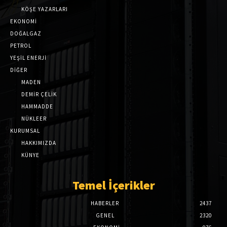
KÖŞE YAZARLARI
EKONOMİ
DOĞALGAZ
PETROL
YEŞİL ENERJİ
DİĞER
MADEN
DEMİR ÇELİK
HAMMADDE
NÜKLEER
KURUMSAL
HAKKIMIZDA
KÜNYE
Temel İçerikler
HABERLER
2437
GENEL
2320