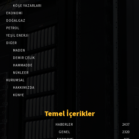
KÖŞE YAZARLARI
EKONOMİ
DOĞALGAZ
PETROL
YEŞİL ENERJİ
DİĞER
MADEN
DEMİR ÇELİK
HAMMADDE
NÜKLEER
KURUMSAL
HAKKIMIZDA
KÜNYE
Temel İçerikler
HABERLER
2437
GENEL
2320