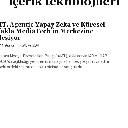
içerik teknolojileri
T, Agentic Yapay Zeka ve Küresel
ifakla MediaTech’in Merkezine
leşiyor
'de Enerji
-
19 Nisan 2026
rarası Medya Teknolojileri Birliği (IAMT), eski adıyla IABM, NAB
026’da açıkladığı yeniden markalaşma hamlesiyle yalnızca adını
 sektördeki rolünü de köklü biçimde dönüştürdü....