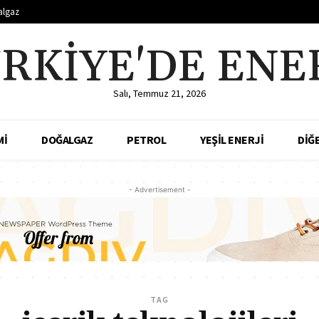
algaz
RKIYE'DE ENE
Salı, Temmuz 21, 2026
Mİ
DOĞALGAZ
PETROL
YEŞİL ENERJİ
DİĞ
- Advertisement -
TAG