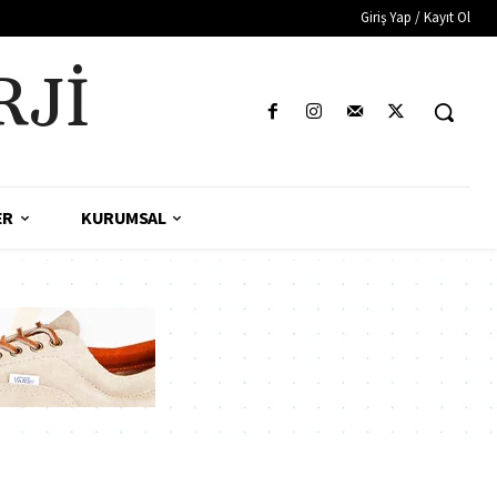
Giriş Yap / Kayıt Ol
RJI
ER
KURUMSAL