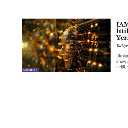
IAM
İtt
Yer
Türkiye
Ulusla
Show 2
değil,
BUSINESS