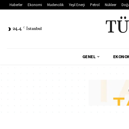
Haberler
Ekonomi
Madencilik
Yeşil Enerji
Petrol
Nükleer
Doğ
TÜ
24.4
C
İstanbul
GENEL
EKONO