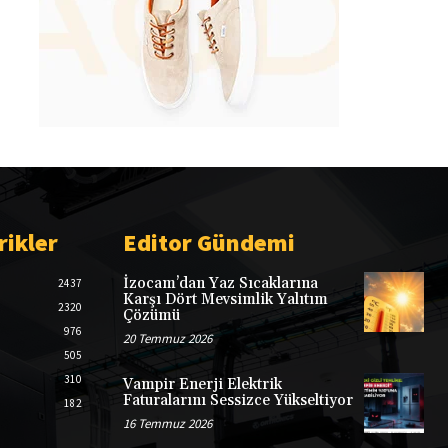
rikler
Editor Gündemi
İzocam’dan Yaz Sıcaklarına
2437
Karşı Dört Mevsimlik Yalıtım
2320
Çözümü
976
20 Temmuz 2026
505
310
Vampir Enerji Elektrik
Faturalarını Sessizce Yükseltiyor
182
16 Temmuz 2026