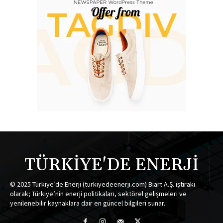
TÜRKİYE'DE ENERJİ
© 2025 Türkiye’de Enerji (turkiyedeenerji.com) Biart A.Ş. iştiraki
olarak; Türkiye’nin enerji politikaları, sektörel gelişmeleri ve
yenilenebilir kaynaklara dair en güncel bilgileri sunar.