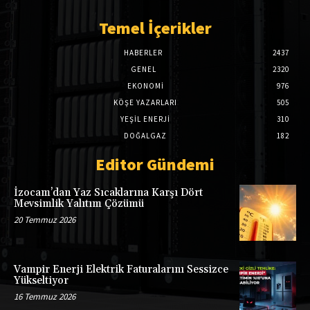
Temel İçerikler
HABERLER
2437
GENEL
2320
EKONOMI
976
KÖŞE YAZARLARI
505
YEŞİL ENERJİ
310
DOĞALGAZ
182
Editor Gündemi
İzocam’dan Yaz Sıcaklarına Karşı Dört
Mevsimlik Yalıtım Çözümü
20 Temmuz 2026
Vampir Enerji Elektrik Faturalarını Sessizce
Yükseltiyor
16 Temmuz 2026