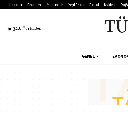
Haberler
Ekonomi
Madencilik
Yeşil Enerji
Petrol
Nükleer
Doğ
TÜ
32.6
C
İstanbul
GENEL
EKONO