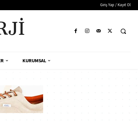
Giriş Yap / Kayıt Ol
RJI
ER
KURUMSAL