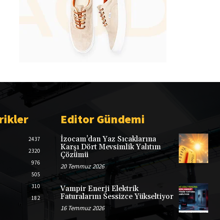
rikler
Editor Gündemi
İzocam’dan Yaz Sıcaklarına
2437
Karşı Dört Mevsimlik Yalıtım
2320
Çözümü
976
20 Temmuz 2026
505
310
Vampir Enerji Elektrik
Faturalarını Sessizce Yükseltiyor
182
16 Temmuz 2026