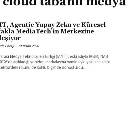
cloud tabanlı medya
T, Agentic Yapay Zeka ve Küresel
ifakla MediaTech’in Merkezine
leşiyor
'de Enerji
-
19 Nisan 2026
rarası Medya Teknolojileri Birliği (IAMT), eski adıyla IABM, NAB
026’da açıkladığı yeniden markalaşma hamlesiyle yalnızca adını
 sektördeki rolünü de köklü biçimde dönüştürdü....