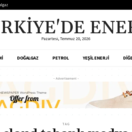
algaz
RKIYE'DE ENE
Pazartesi, Temmuz 20, 2026
Mİ
DOĞALGAZ
PETROL
YEŞİL ENERJİ
DİĞ
- Advertisement -
TAG