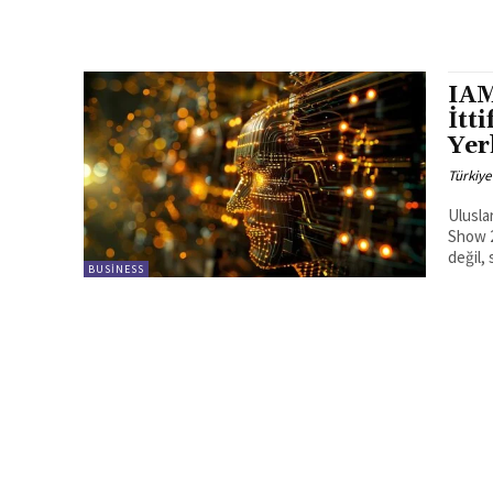
IAM
İtt
Yer
Türkiye
Ulusla
Show 2
değil,
BUSINESS