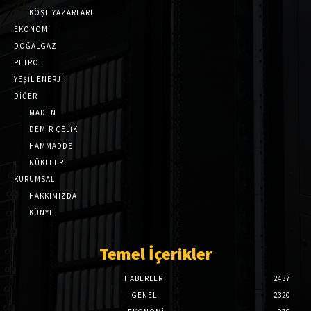
KÖŞE YAZARLARI
EKONOMİ
DOĞALGAZ
PETROL
YEŞİL ENERJİ
DİĞER
MADEN
DEMİR ÇELİK
HAMMADDE
NÜKLEER
KURUMSAL
HAKKIMIZDA
KÜNYE
Temel İçerikler
HABERLER
2437
GENEL
2320