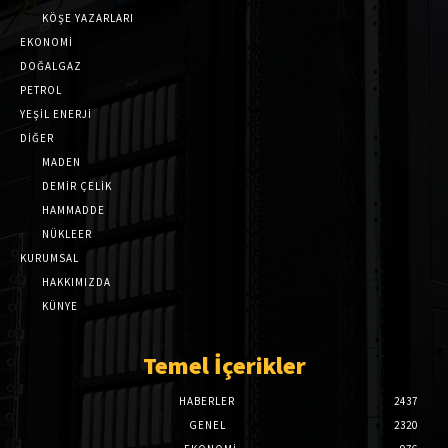
KÖŞE YAZARLARI
EKONOMİ
DOĞALGAZ
PETROL
YEŞİL ENERJİ
DİĞER
MADEN
DEMİR ÇELİK
HAMMADDE
NÜKLEER
KURUMSAL
HAKKIMIZDA
KÜNYE
Temel İçerikler
HABERLER
2437
GENEL
2320