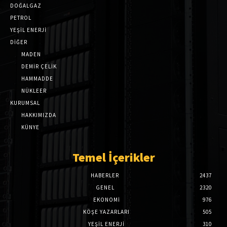
DOĞALGAZ
PETROL
YEŞİL ENERJİ
DİĞER
MADEN
DEMİR ÇELİK
HAMMADDE
NÜKLEER
KURUMSAL
HAKKIMIZDA
KÜNYE
Temel İçerikler
HABERLER
2437
GENEL
2320
EKONOMI
976
KÖŞE YAZARLARI
505
YEŞİL ENERJİ
310