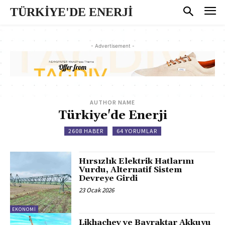
TÜRKİYE'DE ENERJİ
- Advertisement -
AUTHOR NAME
Türkiye'de Enerji
2608 HABER
64 YORUMLAR
Hırsızlık Elektrik Hatlarını
Vurdu, Alternatif Sistem
Devreye Girdi
23 Ocak 2026
EKONOMI
Likhachev ve Bayraktar Akkuyu