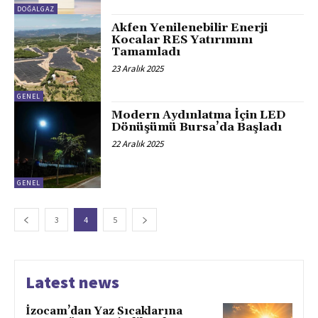
DOĞALGAZ
Akfen Yenilenebilir Enerji
Kocalar RES Yatırımını
Tamamladı
23 Aralık 2025
GENEL
Modern Aydınlatma İçin LED
Dönüşümü Bursa’da Başladı
22 Aralık 2025
GENEL
3
4
5
Latest news
İzocam’dan Yaz Sıcaklarına